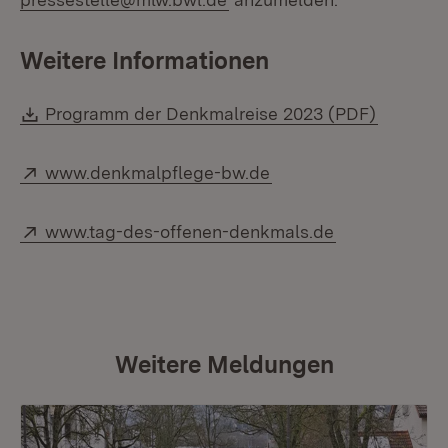
Weitere Informationen
Download:
(Öffnet 
Programm der Denkmalreise 2023 (PDF)
Extern:
(Öffnet in neuem Fens
www.denkmalpflege-bw.de
Extern:
(Öffnet in ne
www.tag-des-offenen-denkmals.de
Weitere Meldungen