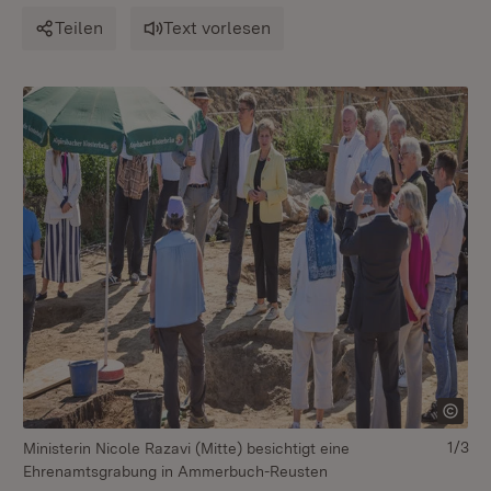
Teilen
Text vorlesen
1/3
Ministerin Nicole Razavi (Mitte) besichtigt eine
Min
Ehrenamtsgrabung in Ammerbuch-Reusten
Ac