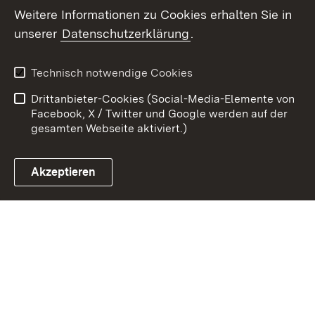
Weitere Informationen zu Cookies erhalten Sie in
Zum 
unserer
Datenschutzerklärung
.
Kontakt
Datenschutz
Erklärung zur
Benutzungshinweise
Technisch notwendige Cookies
Barrierefreiheit
Drittanbieter-Cookies (Social-Media-Elemente von
Impressum
Cookies
Facebook, X / Twitter und Google werden auf der
gesamten Webseite aktiviert.)
Akzeptieren
Link zum Landesportal