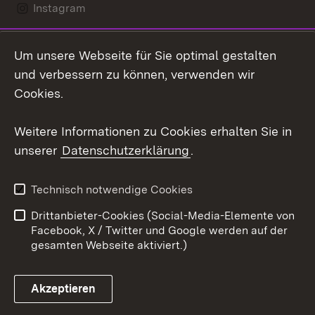
Instagram
LinkedIn
Um unsere Webseite für Sie optimal gestalten
Social Wall
und verbessern zu können, verwenden wir
Cookies.
Youtube
Weitere Informationen zu Cookies erhalten Sie in
Zum 
unserer
Datenschutzerklärung
.
Kontakt
Datenschutz
Erklärung zur
Benutzungshinweise
Technisch notwendige Cookies
Barrierefreiheit
Drittanbieter-Cookies (Social-Media-Elemente von
Impressum
Cookies
Facebook, X / Twitter und Google werden auf der
gesamten Webseite aktiviert.)
Akzeptieren
Link zum Landesportal