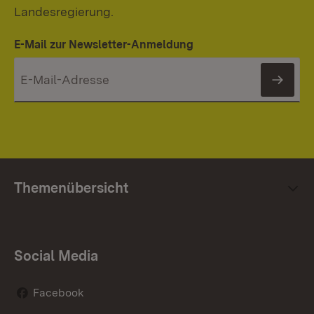
Landesregierung.
E-Mail zur Newsletter-Anmeldung
News
Themenübersicht
Social Media
Facebook