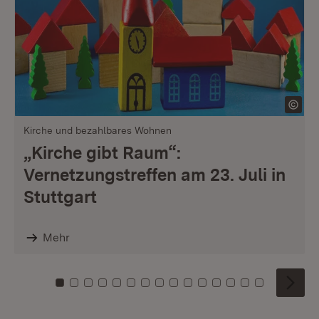
Kirche und bezahlbares Wohnen
„Kirche gibt Raum“:
Vernetzungstreffen am 23. Juli in
Stuttgart
Mehr
Zu Kachel: 0
Zu Kachel: 1
Zu Kachel: 2
Zu Kachel: 3
Zu Kachel: 4
Zu Kachel: 5
Zu Kachel: 6
Zu Kachel: 7
Zu Kachel: 8
Zu Kachel: 9
Zu Kachel: 10
Zu Kachel: 11
Zu Kachel: 12
Zu Kachel: 1
Zu Kachel