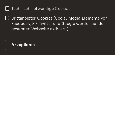
Erklärung zur
Benutzungshinweise
Technisch notwendige Cookies
Barrierefreiheit
Drittanbieter-Cookies (Social-Media-Elemente von
Impressum
Cookies
Facebook, X / Twitter und Google werden auf der
gesamten Webseite aktiviert.)
Akzeptieren
Link zum Landesportal