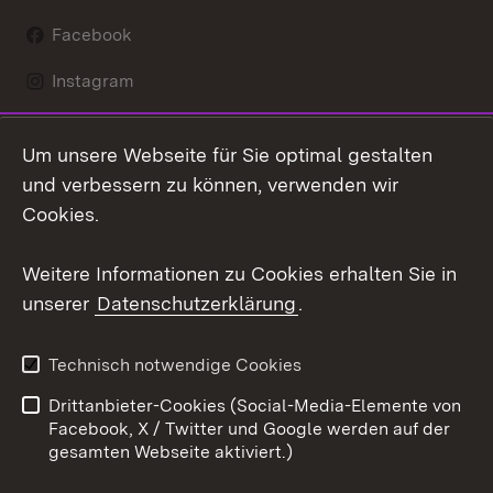
Facebook
Instagram
LinkedIn
Um unsere Webseite für Sie optimal gestalten
Social Wall
und verbessern zu können, verwenden wir
Cookies.
Youtube
Weitere Informationen zu Cookies erhalten Sie in
Zum 
unserer
Datenschutzerklärung
.
Kontakt
Datenschutz
Erklärung zur
Benutzungshinweise
Technisch notwendige Cookies
Barrierefreiheit
Drittanbieter-Cookies (Social-Media-Elemente von
Impressum
Cookies
Facebook, X / Twitter und Google werden auf der
gesamten Webseite aktiviert.)