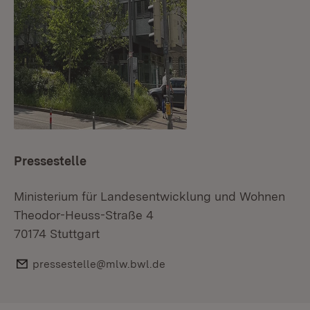
Pressestelle
Ministerium für Landesentwicklung und Wohnen
Theodor-Heuss-Straße 4
70174 Stuttgart
E-Mail:
pressestelle@mlw.bwl.de