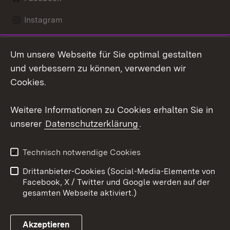
Instagram
LinkedIn
Um unsere Webseite für Sie optimal gestalten
Social Wall
und verbessern zu können, verwenden wir
Cookies.
Youtube
Weitere Informationen zu Cookies erhalten Sie in
Zum 
unserer
Datenschutzerklärung
.
Kontakt
Datenschutz
Erklärung zur
Benutzungshinweise
Technisch notwendige Cookies
Barrierefreiheit
Drittanbieter-Cookies (Social-Media-Elemente von
Impressum
Cookies
Facebook, X / Twitter und Google werden auf der
gesamten Webseite aktiviert.)
Akzeptieren