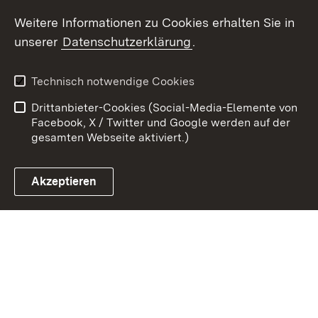
Weitere Informationen zu Cookies erhalten Sie in
Zum 
unserer
Datenschutzerklärung
.
Kontakt
Datenschutz
Erklärung zur
Benutzungshinweise
Technisch notwendige Cookies
Barrierefreiheit
Drittanbieter-Cookies (Social-Media-Elemente von
Impressum
Cookies
Facebook, X / Twitter und Google werden auf der
gesamten Webseite aktiviert.)
Akzeptieren
Link zum Landesportal