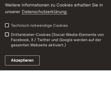
Weitere Informationen zu Cookies erhalten Sie in
Zum 
unserer
Datenschutzerklärung
.
Kontakt
Datenschutz
Erklärung zur
Benutzungshinweise
Technisch notwendige Cookies
Barrierefreiheit
Drittanbieter-Cookies (Social-Media-Elemente von
Impressum
Cookies
Facebook, X / Twitter und Google werden auf der
gesamten Webseite aktiviert.)
Akzeptieren
Link zum Landesportal