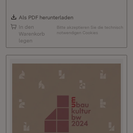
Download:
Als PDF herunterladen
(Öffnet in neuem Fenste
In den
Bitte akzeptieren Sie die technisch
notwendigen Cookies
Warenkorb
legen