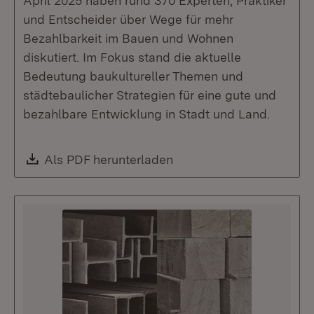
April 2025 haben rund 370 Experten, Praktiker
und Entscheider über Wege für mehr
Bezahlbarkeit im Bauen und Wohnen
diskutiert. Im Fokus stand die aktuelle
Bedeutung baukultureller Themen und
städtebaulicher Strategien für eine gute und
bezahlbare Entwicklung in Stadt und Land.
Download:
Als PDF herunterladen
(Öffnet in neuem Fenste