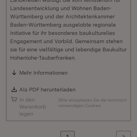
Landesentwicklung und Wohnen Baden-
Württemberg und der Architektenkammer
Baden-Württemberg ausgelobte regionale
Initiative für ihr besonderes baukulturelles
Engagement und Vorbild. Gemeinsam stehen
sie für eine vielfältige und lebendige Baukultur
Hohenlohe-Tauberfranken.
Mehr Informationen
Download:
Als PDF herunterladen
(Öffnet in neuem Fenste
In den
Bitte akzeptieren Sie die technisch
notwendigen Cookies
Warenkorb
legen
Zur Seite
1