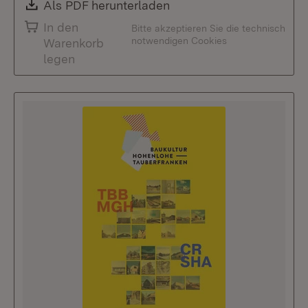
Download:
Als PDF herunterladen
(Öffnet in neuem Fenste
In den
Bitte akzeptieren Sie die technisch
notwendigen Cookies
Warenkorb
legen