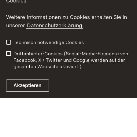
Cookies.
Youtube
Weitere Informationen zu Cookies erhalten Sie in
Zum 
unserer
Datenschutzerklärung
.
Kontakt
Datenschutz
Erklärung zur
Benutzungshinweise
Technisch notwendige Cookies
Barrierefreiheit
Drittanbieter-Cookies (Social-Media-Elemente von
Impressum
Cookies
Facebook, X / Twitter und Google werden auf der
gesamten Webseite aktiviert.)
Akzeptieren
Link zum Landesportal