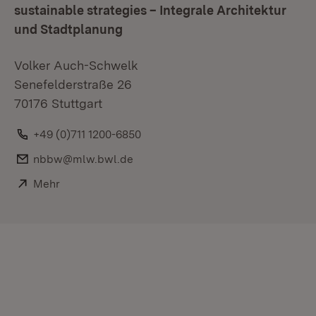
sustainable strategies – Integrale Architektur
und Stadtplanung
Volker Auch-Schwelk
Senefelderstraße 26
70176 Stuttgart
Telefon:
+49 (0)711 1200-6850
E-Mail:
nbbw@mlw.bwl.de
Extern:
Mehr
(Öffnet in neuem Fenster)