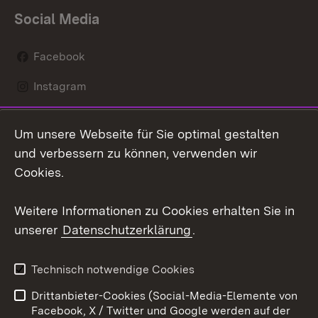
Social Media
Facebook
Instagram
LinkedIn
Um unsere Webseite für Sie optimal gestalten
Social Wall
und verbessern zu können, verwenden wir
Cookies.
Youtube
Weitere Informationen zu Cookies erhalten Sie in
Zum 
unserer
Datenschutzerklärung
.
Kontakt
Datenschutz
Erklärung zur
Benutzungshinweise
Technisch notwendige Cookies
Barrierefreiheit
Drittanbieter-Cookies (Social-Media-Elemente von
Impressum
Cookies
Facebook, X / Twitter und Google werden auf der