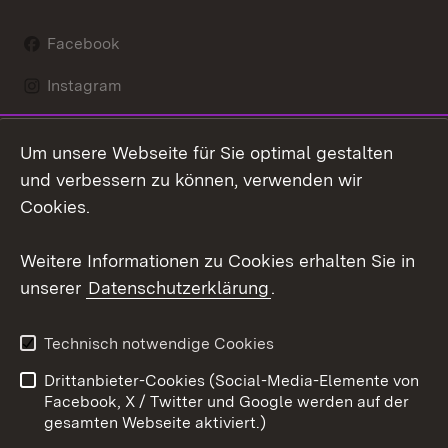
Facebook
Instagram
LinkedIn
Um unsere Webseite für Sie optimal gestalten
Social Wall
und verbessern zu können, verwenden wir
Cookies.
Youtube
Weitere Informationen zu Cookies erhalten Sie in
Zum 
unserer
Datenschutzerklärung
.
Kontakt
Datenschutz
Erklärung zur
Benutzungshinweise
Technisch notwendige Cookies
Barrierefreiheit
Drittanbieter-Cookies (Social-Media-Elemente von
Impressum
Cookies
Facebook, X / Twitter und Google werden auf der
gesamten Webseite aktiviert.)