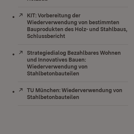
Extern:
KIT: Vorbereitung der
Wiederverwendung von bestimmten
Bauprodukten des Holz- und Stahlbaus,
Schlussbericht
(Öffnet in neuem Fenster)
Extern:
Strategiedialog Bezahlbares Wohnen
und Innovatives Bauen:
Wiederverwendung von
Stahlbetonbauteilen
(Öffnet in neuem Fens
Extern:
TU München: Wiederverwendung von
Stahlbetonbauteilen
(Öffnet in neuem Fens