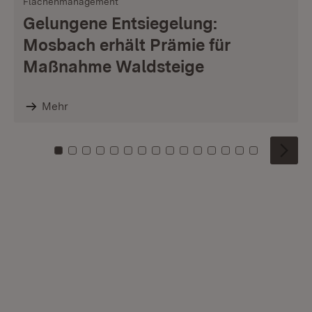
Flächenmanagement
Gelungene Entsiegelung:
Mosbach erhält Prämie für
Maßnahme Waldsteige
Mehr
Zu Kachel: 0
Zu Kachel: 1
Zu Kachel: 2
Zu Kachel: 3
Zu Kachel: 4
Zu Kachel: 5
Zu Kachel: 6
Zu Kachel: 7
Zu Kachel: 8
Zu Kachel: 9
Zu Kachel: 10
Zu Kachel: 11
Zu Kachel: 12
Zu Kachel: 1
Zu Kachel