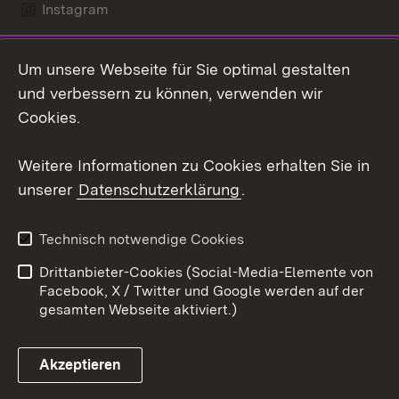
Instagram
LinkedIn
Um unsere Webseite für Sie optimal gestalten
Social Wall
und verbessern zu können, verwenden wir
Cookies.
Youtube
Weitere Informationen zu Cookies erhalten Sie in
Zum 
unserer
Datenschutzerklärung
.
Kontakt
Datenschutz
Erklärung zur
Benutzungshinweise
Technisch notwendige Cookies
Barrierefreiheit
Drittanbieter-Cookies (Social-Media-Elemente von
Impressum
Cookies
Facebook, X / Twitter und Google werden auf der
gesamten Webseite aktiviert.)
Akzeptieren
Link zum Landesportal