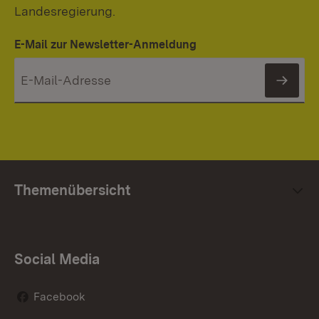
Landesregierung.
E-Mail zur Newsletter-Anmeldung
News
Themenübersicht
Social Media
Facebook