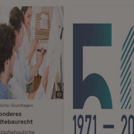
liche Grundlagen
onderes
dtebaurecht
städtebauliche