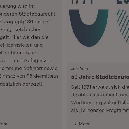
uerung wird im
nderen Städtebaurecht,
Paragraph 136 bis 191
 Baugesetzbuches
gelt. Hier werden die
lich befristeten und
lich begrenzten
aben und Befugnisse
Kommune definiert sowie
Jubiläum
Einsatz von Fördermitteln
50 Jahre Städtebauf
dsätzlich geregelt.
Seit 1971 erweist sich d
flexibles Instrument, u
Württemberg zukunftsfäh
als „lernendes Programm
ehr
Mehr