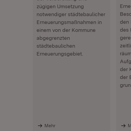
Erne
zügigen Umsetzung
Beso
notwendiger städtebaulicher
den 
Erneuerungsmaßnahmen in
des
einem von der Kommune
gere
abgegrenzten
zeit
städtebaulichen
räum
Erneuerungsgebiet.
Aufg
der 
der 
grun
Mehr
M