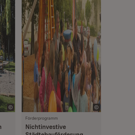
Förderprogramm
m
Nichtinvestive
Städtebauförderung