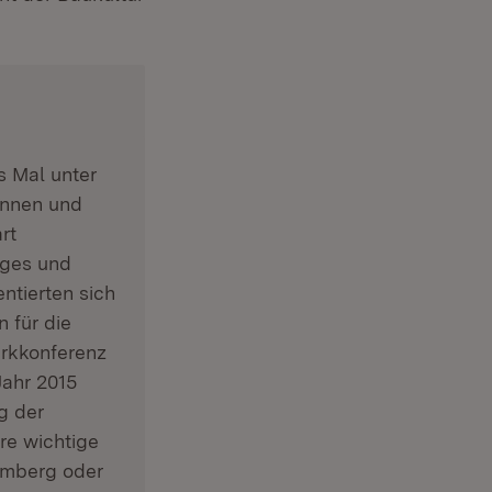
neuem Fenster)
s Mal unter
innen und
rt
iges und
ntierten sich
 für die
rkkonferenz
Jahr 2015
g der
re wichtige
temberg oder