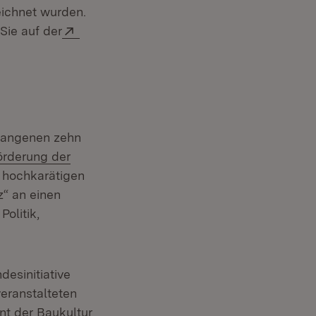
ichnet wurden.
Extern:
Sie auf der
rgangenen zehn
örderung der
 hochkarätigen
z“ an einen
Politik,
esinitiative
eranstalteten
nt der Baukultur