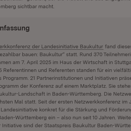
emberg sichtbar macht.
nfassung
:
(Öffnet in 
rkkonferenz der Landesinitiative Baukultur
fand diese
ezahlbar bauen: Baukultur“ statt. Rund 370 Teilnehmer
men am 7. April 2025 im Haus der Wirtschaft in Stuttga
Referentinnen und Referenten standen für ein vielfält
 Programm. 21 Partnerinstitutionen und Initiativen präse
gramm der Konferenz auf einem Marktplatz. Sie stehen
ukultur-Landschaft in Baden-Württemberg. Die Netzwe
sten Mal statt. Seit der ersten Netzwerkkonferenz im 
e Landesinitiative konkret für die Stärkung und Förderun
Baden-Württemberg ein – also nun seit 10 Jahren. Weite
 Initiative sind der Staatspreis Baukultur Baden-Würt