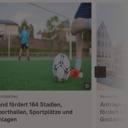
ortstätten
Baukultur
and fördert 164 Stadien,
Anträge ab
porthallen, Sportplätze und
fördert k
nlagen
Gestaltun