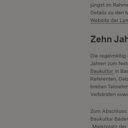
jüngst im Rahme
Details zu den 
Website der Land
Zehn Jah
Die regelmäßig 
Jahren zum fest
Baukultur
in Ba
Referenten, Deb
breiten Teilnehm
Verbänden sowi
Zum Abschluss d
Baukultur Bade
„Marktplatz der