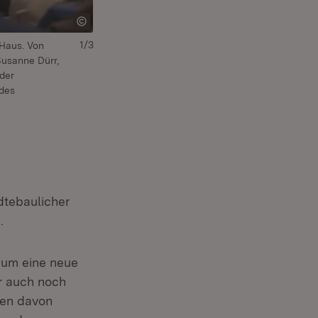
1/3
 Haus. Von
Bauministerin Nicole Razavi MdL eröffnet die N
 Susanne Dürr,
Teilnehmerinnen und Teilnehmern am 7. April 202
der
 des
dtebaulicher
.
 um eine neue
r auch noch
nen davon