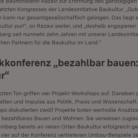
agte Bauministerin Razavi zur Eröffnung des ganztägigen
etzten Kongresses der Landesinitiative Baukultur. „Gut
 kann nur gesamtgesellschaftlich gelingen. Das liegt 
ultur pur!“, so Razavi weiter, und „deshalb engagieren 
rg seit nunmehr zehn Jahren mit unserer Landesinitia
hen Partnern für die Baukultur im Land.“
kkonferenz „bezahlbar bauen
r“
zten Ton griffen vier Projekt-Workshops auf. Daneben 
ten und Impulse aus Politik, Praxis und Wissenschaft.
ps diskutierten zwölf Projekte boten wertvolle Ansätz
ür bezahlbares Bauen und Wohnen. Sie verweisen zuglei
mberg bereits an vielen Orten Baukultur erfolgreich ge
e vier auf der Konferenz vertretenen Umbau-Beispiele ze