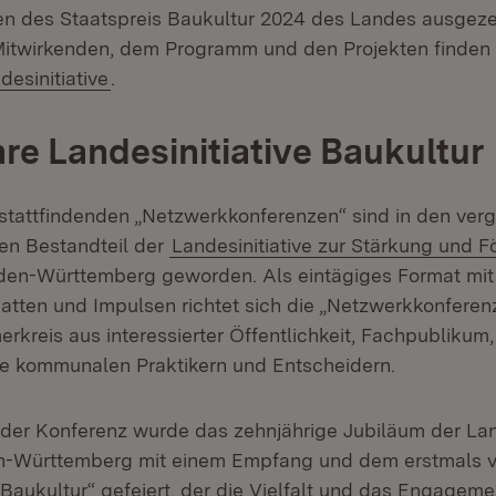
n des Staatspreis Baukultur 2024 des Landes ausgeze
Mitwirkenden, dem Programm und den Projekten finden 
(Öffnet in neuem Fenster)
esinitiative
.
re Landesinitiative Baukultur
stattfindenden „Netzwerkkonferenzen“ sind in den ve
en Bestandteil der
Landesinitiative zur Stärkung und F
den-Württemberg geworden. Als eintägiges Format mit
atten und Impulsen richtet sich die „Netzwerkkonferen
erkreis aus interessierter Öffentlichkeit, Fachpublikum, 
e kommunalen Praktikern und Entscheidern.
er Konferenz wurde das zehnjährige Jubiläum der Land
n-Württemberg mit einem Empfang und dem erstmals v
 Baukultur“ gefeiert, der die Vielfalt und das Engageme