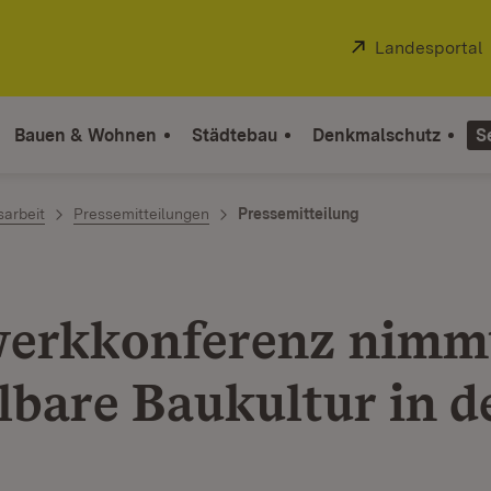
Extern:
Landesportal
Bauen & Wohnen
Städtebau
Denkmalschutz
S
sarbeit
Pressemitteilungen
Pressemitteilung
erkkonferenz nimm
lbare Baukultur in d