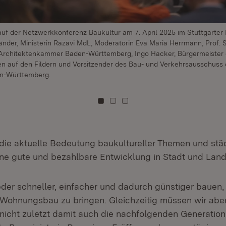
uf der Netzwerkkonferenz Baukultur am 7. April 2025 im Stuttgarter
gtländer, Ministerin Razavi MdL, Moderatorin Eva Maria Herrmann, Prof.
 Architektenkammer Baden-Württemberg, Ingo Hacker, Bürgermeister 
 auf den Fildern und Vorsitzender des Bau- und Verkehrsausschuss
n-Württemberg.
Zu Kachel: 0
Zu Kachel: 1
Zu Kachel: 2
die aktuelle Bedeutung baukultureller Themen und stä
eine gute und bezahlbare Entwicklung in Stadt und Land
der schneller, einfacher und dadurch günstiger bauen,
Wohnungsbau zu bringen. Gleichzeitig müssen wir abe
nicht zuletzt damit auch die nachfolgenden Generatio