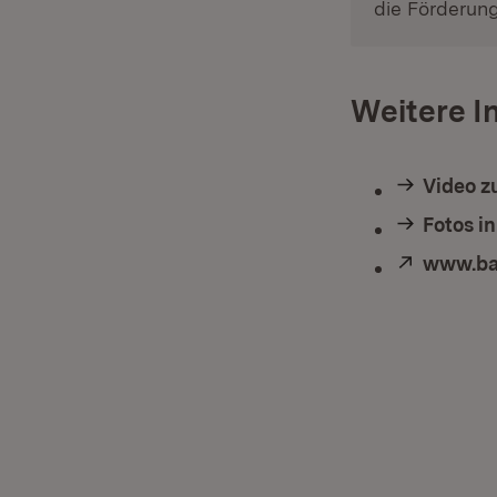
die Förderun
Weitere I
Video z
Fotos i
Extern:
www.ba