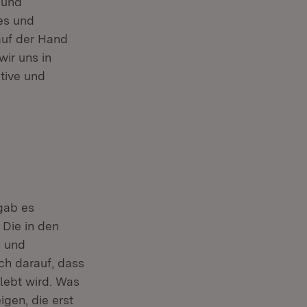
 und
es und
auf der Hand
wir uns in
tive und
:
gab es
 Die in den
e und
ch darauf, dass
lebt wird. Was
igen, die erst