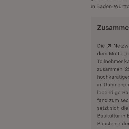
in Baden-Württ
Zusamme
Extern
Die
Netzwe
dem Motto „b
Teilnehmer ka
zusammen. 25 
hochkarätiges
im Rahmenpro
lebendige Ba
fand zum sech
setzt sich di
Baukultur in 
Bausteine der