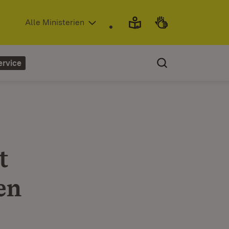
(Öffnet in neuem Fenster)
Alle Ministerien
ervice
t
en