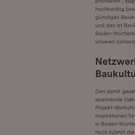
profitieren“, s
hochkarätig bes
günstiges Bauen
und das ist Bauk
Baden-Württembe
unseren zahlreic
Netzwer
Baukultu
Den damit geset
spannende Debat
Projekt-Worksho
Inspirationen f
in Baden-Württe
nicht zuletzt di