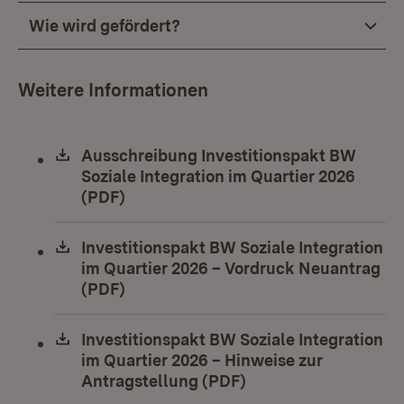
Wie wird gefördert?
Weitere Informationen
Download:
Ausschreibung Investitionspakt BW
Soziale Integration im Quartier 2026
(PDF)
(Öffnet in neuem Fenster)
Download:
Investitionspakt BW Soziale Integration
im Quartier 2026 – Vordruck Neuantrag
(PDF)
(Öffnet in neuem Fenster)
Download:
Investitionspakt BW Soziale Integration
im Quartier 2026 – Hinweise zur
Antragstellung (PDF)
(Öffnet in neuem Fen