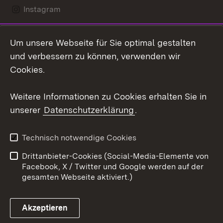
Instagram
LinkedIn
Um unsere Webseite für Sie optimal gestalten
Social Wall
und verbessern zu können, verwenden wir
Cookies.
Youtube
Weitere Informationen zu Cookies erhalten Sie in
Zum 
unserer
Datenschutzerklärung
.
Kontakt
Datenschutz
Erklärung zur
Benutzungshinweise
Technisch notwendige Cookies
Barrierefreiheit
Drittanbieter-Cookies (Social-Media-Elemente von
Impressum
Cookies
Facebook, X / Twitter und Google werden auf der
gesamten Webseite aktiviert.)
Akzeptieren
Link zum Landesportal