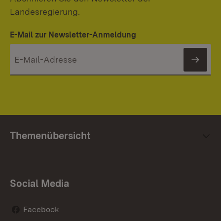
Landesregierung.
E-Mail zur Newsletter-Anmeldung
News
Themenübersicht
Social Media
Facebook