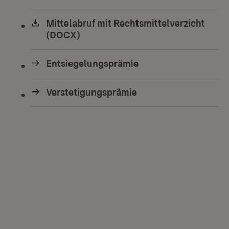
Download:
Mittelabruf mit Rechtsmittelverzicht
(DOCX)
(Öffnet in neuem Fenster)
Entsiegelungsprämie
Verstetigungsprämie