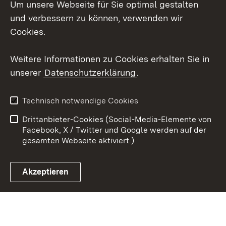
Um unsere Webseite für Sie optimal gestalten
Social Wall
und verbessern zu können, verwenden wir
Cookies.
Youtube
Weitere Informationen zu Cookies erhalten Sie in
Zum 
unserer
Datenschutzerklärung
.
Kontakt
Datenschutz
Erklärung zur
Benutzungshinweise
Technisch notwendige Cookies
Barrierefreiheit
Drittanbieter-Cookies (Social-Media-Elemente von
Impressum
Cookies
Facebook, X / Twitter und Google werden auf der
gesamten Webseite aktiviert.)
Akzeptieren
Link zum Landesportal