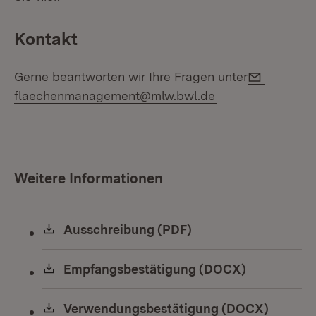
Kontakt
E-Mail:
Gerne beantworten wir Ihre Fragen unter
flaechenmanagement@mlw.bwl.de
Weitere Informationen
Download:
Ausschreibung (PDF)
(Öffnet in neuem Fen
Download:
Empfangsbestätigung (DOCX)
(Öffnet in 
Download:
Verwendungsbestätigung (DOCX)
(Öffnet