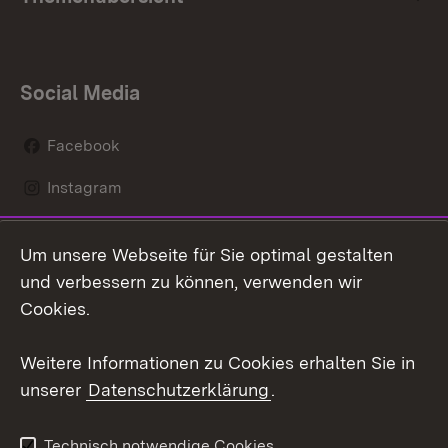
Social Media
Facebook
Instagram
LinkedIn
Um unsere Webseite für Sie optimal gestalten
Social Wall
und verbessern zu können, verwenden wir
Cookies.
Youtube
Weitere Informationen zu Cookies erhalten Sie in
Zum 
unserer
Datenschutzerklärung
.
Kontakt
Datenschutz
Erklärung zur
Benutzungshinweise
Technisch notwendige Cookies