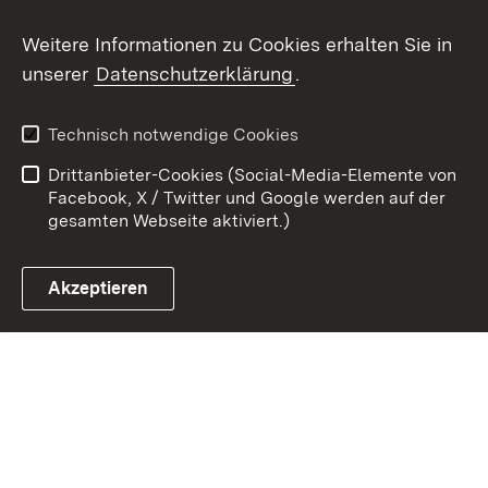
Weitere Informationen zu Cookies erhalten Sie in
Zum 
unserer
Datenschutzerklärung
.
Kontakt
Datenschutz
Erklärung zur
Benutzungshinweise
Technisch notwendige Cookies
Barrierefreiheit
Drittanbieter-Cookies (Social-Media-Elemente von
Impressum
Cookies
Facebook, X / Twitter und Google werden auf der
gesamten Webseite aktiviert.)
Akzeptieren
Link zum Landesportal