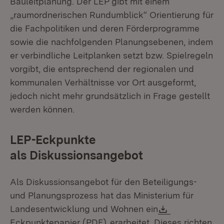
Bauleitplanung. Der LEP gibt mit einem
„raumordnerischen Rundumblick“ Orientierung für
die Fachpolitiken und deren Förderprogramme
sowie die nachfolgenden Planungsebenen, indem
er verbindliche Leitplanken setzt bzw. Spielregeln
vorgibt, die entsprechend der regionalen und
kommunalen Verhältnisse vor Ort ausgeformt,
jedoch nicht mehr grundsätzlich in Frage gestellt
werden können.
LEP-Eckpunkte
als Diskussionsangebot
Als Diskussionsangebot für den Beteiligungs-
und Planungsprozess hat das Ministerium für
Download:
Landesentwicklung und Wohnen ein
(Öffnet in neuem Fenster)
Eckpunktepapier (PDF)
erarbeitet. Dieses richten