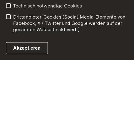
Erklärung zur
Benutzungshinweise
Technisch notwendige Cookies
Barrierefreiheit
Drittanbieter-Cookies (Social-Media-Elemente von
Impressum
Cookies
Facebook, X / Twitter und Google werden auf der
gesamten Webseite aktiviert.)
Akzeptieren
Link zum Landesportal