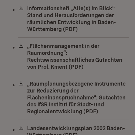
Download:
Informationsheft „Alle(s) im Blick“
Stand und Herausforderungen der
räumlichen Entwicklung in Baden-
Württemberg (PDF)
(Öffnet in neuem Fens
Download:
„Flächenmanagement in der
Raumordnung“:
Rechtswissenschaftliches Gutachten
von Prof. Kment (PDF)
(Öffnet in neuem Fe
Download:
„Raumplanungsbezogene Instrumente
zur Reduzierung der
Flächeninanspruchnahme“: Gutachten
des IfSR Institut für Stadt- und
Regionalentwicklung (PDF)
(Öffnet in neu
Download:
Landesentwicklungsplan 2002 Baden-