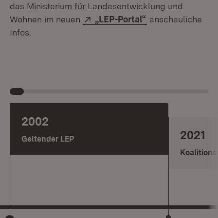
das Ministerium für Landesentwicklung und
Extern:
(Öffnet in neuem 
Wohnen im neuen
„LEP-Portal“
anschauliche
Infos.
2002
2021
Geltender LEP
Koalitions