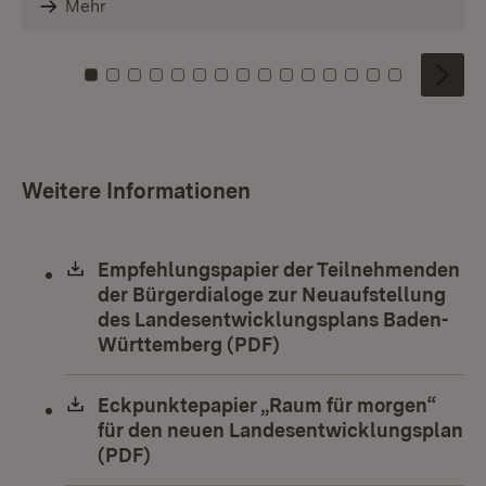
Mehr
Zu Kachel: 0
Zu Kachel: 1
Zu Kachel: 2
Zu Kachel: 3
Zu Kachel: 4
Zu Kachel: 5
Zu Kachel: 6
Zu Kachel: 7
Zu Kachel: 8
Zu Kachel: 9
Zu Kachel: 10
Zu Kachel: 11
Zu Kachel: 12
Zu Kachel: 1
Zu Kachel
Weitere Informationen
Download:
Empfehlungspapier der Teilnehmenden
der Bürgerdialoge zur Neuaufstellung
des Landesentwicklungsplans Baden-
Württemberg (PDF)
(Öffnet in neuem Fens
Download:
Eckpunktepapier „Raum für morgen“
für den neuen Landesentwicklungsplan
(PDF)
(Öffnet in neuem Fenster)