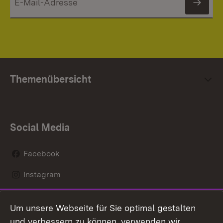
News
Themenübersicht
Social Media
Facebook
Instagram
LinkedIn
Um unsere Webseite für Sie optimal gestalten
Social Wall
und verbessern zu können, verwenden wir