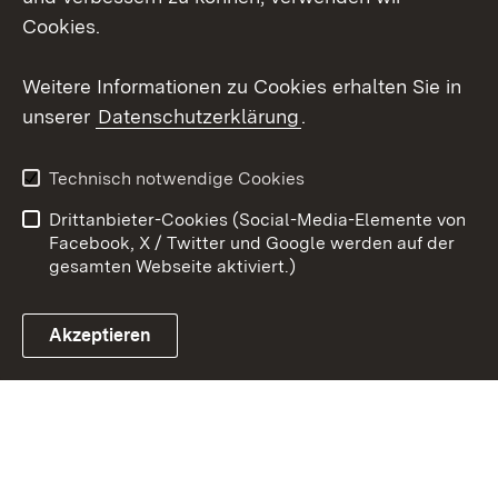
Cookies.
Youtube
Weitere Informationen zu Cookies erhalten Sie in
Zum 
unserer
Datenschutzerklärung
.
Kontakt
Datenschutz
Erklärung zur
Benutzungshinweise
Technisch notwendige Cookies
Barrierefreiheit
Drittanbieter-Cookies (Social-Media-Elemente von
Impressum
Cookies
Facebook, X / Twitter und Google werden auf der
gesamten Webseite aktiviert.)
Akzeptieren
Link zum Landesportal