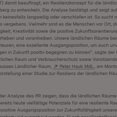
) damit beauftragt, ein Resilienzkonzept für die ländl
rg zu entwickeln. Die Analyse bestätigt und zeigt auf
 keinesfalls langweilig oder verschlafen ist. So such
s vergebens. Vielmehr sind es die Menschen vor Ort, di
eit, Kreativität sowie die positive Zukunftsorientierun
orheben und vorantreiben. Unsere ländlichen Räume bes
kteuren, eine exzellente Ausgangsposition, um auch u
en in Zukunft positiv begegnen zu können“, sagte der M
dlichen Raum und Verbraucherschutz sowie Vorsitzend
Extern:
(Öffnet in
husses Ländlicher Raum,
Peter Hauk MdL
, am Monta
orstellung einer Studie zur Resilienz der ländlichen R
der Analyse des IfR zeigen, dass die ländlichen Räum
eits heute vielfältige Potenziale für eine resiliente 
 positive Ausgangsposition zur Zukunftsfähigkeit unser
chert und ausgebaut werden. Durch gesellschaftspoli