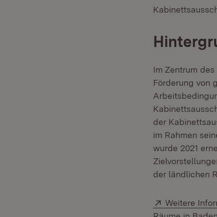
Kabinettsaussch
Hintergr
Im Zentrum des 
Förderung von g
Arbeitsbedingun
Kabinettsaussch
der Kabinettsau
im Rahmen sein
wurde 2021 erne
Zielvorstellung
der ländlichen 
Extern:
Weitere Infor
Räume in Baden