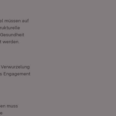
l müssen auf
rukturelle
 Gesundheit
t werden.
e Verwurzelung
hes Engagement
gien muss
de