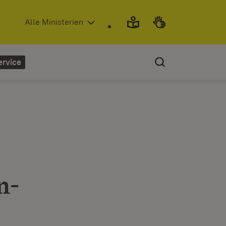
(Öffnet in neuem Fenster)
Alle Ministerien
ervice
n-