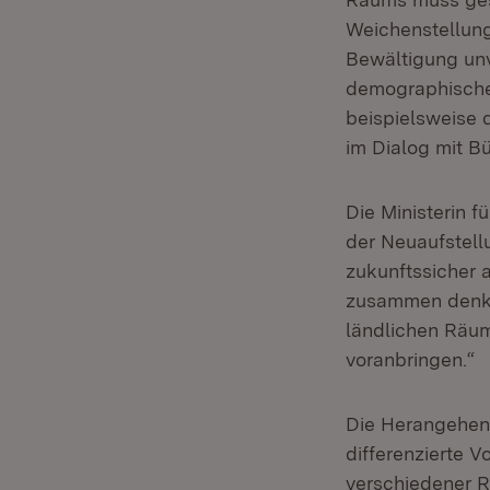
Weichenstellung
Bewältigung un
demographische
beispielsweise 
im Dialog mit B
Die Ministerin 
der Neuaufstel
zukunftssicher a
zusammen denke
ländlichen Räu
voranbringen.“
Die Herangehens
differenzierte 
verschiedener R