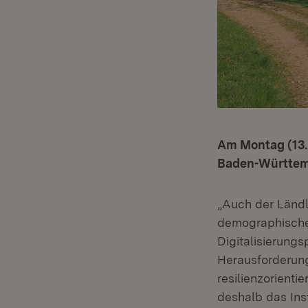
Am Montag (13. 
Baden-Württemb
„Auch der Länd
demographischer
Digitalisierung
Herausforderung
resilienzorient
deshalb das Inst