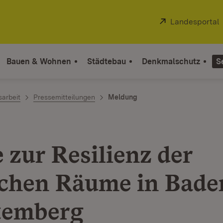
Extern:
Landesportal
Bauen & Wohnen
Städtebau
Denkmalschutz
S
sarbeit
Pressemitteilungen
Meldung
 zur Resilienz der
ichen Räume in Bade
temberg