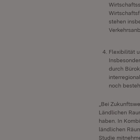
Wirtschafts
Wirtschafts
stehen insb
Verkehrsanb
Flexibilitä
Insbesonde
durch Bürok
interregion
noch besteh
„Bei Zukunftswe
Ländlichen Rau
haben. In Kombi
ländlichen Räu
Studie mitnehme