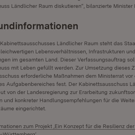
uss Ländlicher Raum diskutieren“, bilanzierte Minister
undinformationen
Kabinettsausschusses Ländlicher Raum steht das Staat
leichwertigen Lebensverhältnissen, Infrastrukturen un
gen im gesamten Land. Dieser Verfassungsauftrag sol
uss mit Leben gefüllt werden. Zur Umsetzung dieses Z
sschuss erforderliche Maßnahmen dem Ministerrat vor 
es Aufgabenbereiches fest. Der Kabinettsausschuss L
ut von der Landesregierung zur Erarbeitung zukunftsori
en und konkreter Handlungsempfehlungen für die Weit
Räume eingerichtet.
mationen zum Projekt ,Ein Konzept für die Resilienz de
(Öffnet in neuem Fenster)
-Württemberg‘