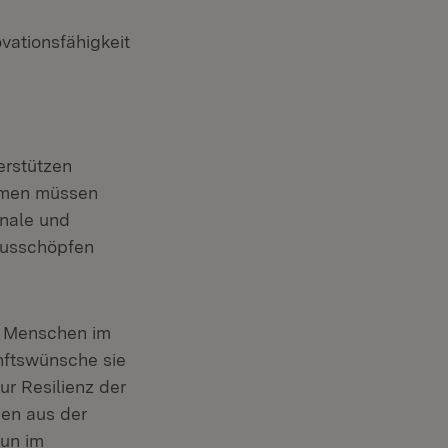
vationsfähigkeit
erstützen
hmen müssen
unale und
Ausschöpfen
e Menschen im
nftswünsche sie
r Resilienz der
en aus der
nun im