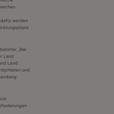
greichen
 dafür werden
icklungsplans
betonte: „Bei
er Land
 und Land
rdichteten und
ttemberg
ich
usforderungen