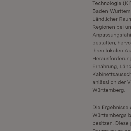
Technologie (KIT
Baden-Württembe
Ländlicher Raum
Regionen bei un
Anpassungsfähigk
gestalten, herv
ihren lokalen A
Herausforderung
Ernährung, Län
Kabinettsaussc
anlässlich der V
Württemberg.
Die Ergebnisse 
Württembergs ber
besitzen. Diese
Raums muss gesi