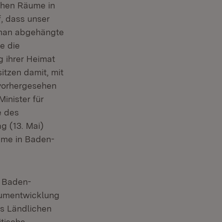
ichen Räume in
, dass unser
t man abgehängte
e die
g ihrer Heimat
itzen damit, mit
nvorhergesehen
inister für
e des
 neuem Fenster)
g (13. Mai)
äume in Baden-
e Baden-
Raumentwicklung
es Ländlichen
tische