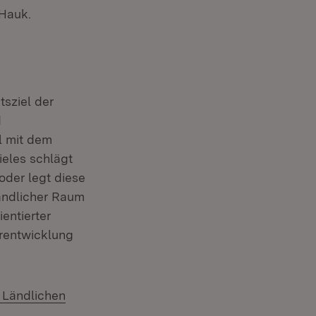
 Hauk.
sziel der
d
l mit dem
ieles schlägt
oder legt diese
ändlicher Raum
entierter
erentwicklung
r Ländlichen