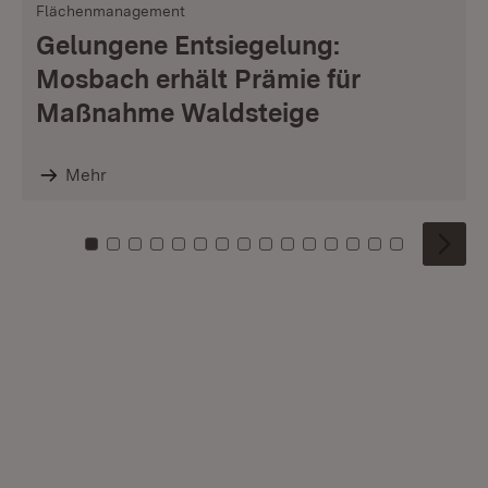
Flächenmanagement
Gelungene Entsiegelung:
Mosbach erhält Prämie für
Maßnahme Waldsteige
Mehr
Zu Kachel: 0
Zu Kachel: 1
Zu Kachel: 2
Zu Kachel: 3
Zu Kachel: 4
Zu Kachel: 5
Zu Kachel: 6
Zu Kachel: 7
Zu Kachel: 8
Zu Kachel: 9
Zu Kachel: 10
Zu Kachel: 11
Zu Kachel: 12
Zu Kachel: 1
Zu Kachel