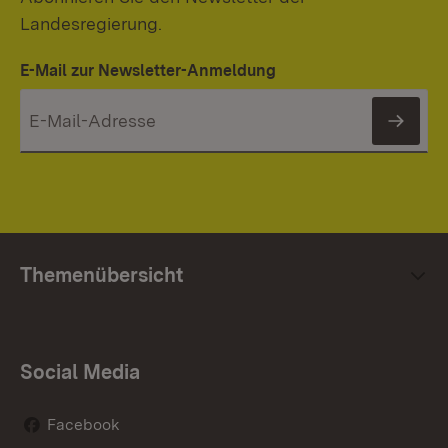
Landesregierung.
E-Mail zur Newsletter-Anmeldung
News
Themenübersicht
Social Media
Facebook