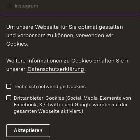
Instagram
LinkedIn
Um unsere Webseite für Sie optimal gestalten
Social Wall
und verbessern zu können, verwenden wir
Cookies.
Youtube
Weitere Informationen zu Cookies erhalten Sie in
Zum 
unserer
Datenschutzerklärung
.
Kontakt
Datenschutz
Erklärung zur
Benutzungshinweise
Technisch notwendige Cookies
Barrierefreiheit
Drittanbieter-Cookies (Social-Media-Elemente von
Impressum
Cookies
Facebook, X / Twitter und Google werden auf der
gesamten Webseite aktiviert.)
Akzeptieren
Link zum Landesportal