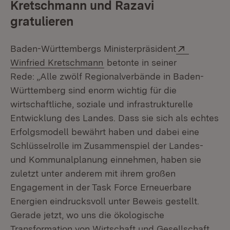
Kretschmann und Razavi
gratulieren
Extern:
Baden-Württembergs Ministerpräsident
(Öffnet in neuem Fenster)
Winfried Kretschmann
betonte in seiner
Rede: „Alle zwölf Regionalverbände in Baden-
Württemberg sind enorm wichtig für die
wirtschaftliche, soziale und infrastrukturelle
Entwicklung des Landes. Dass sie sich als echtes
Erfolgsmodell bewährt haben und dabei eine
Schlüsselrolle im Zusammenspiel der Landes-
und Kommunalplanung einnehmen, haben sie
zuletzt unter anderem mit ihrem großen
Engagement in der Task Force Erneuerbare
Energien eindrucksvoll unter Beweis gestellt.
Gerade jetzt, wo uns die ökologische
Transformation von Wirtschaft und Gesellschaft