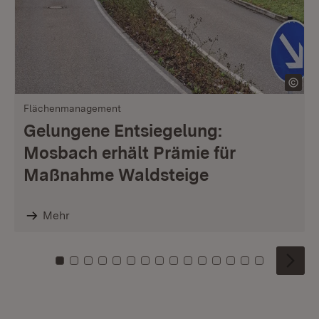
Flächenmanagement
Gelungene Entsiegelung:
Mosbach erhält Prämie für
Maßnahme Waldsteige
Mehr
Zu Kachel: 0
Zu Kachel: 1
Zu Kachel: 2
Zu Kachel: 3
Zu Kachel: 4
Zu Kachel: 5
Zu Kachel: 6
Zu Kachel: 7
Zu Kachel: 8
Zu Kachel: 9
Zu Kachel: 10
Zu Kachel: 11
Zu Kachel: 12
Zu Kachel: 1
Zu Kachel