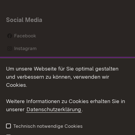
Social Media
Facebook
Instagram
LinkedIn
Um unsere Webseite für Sie optimal gestalten
Social Wall
und verbessern zu können, verwenden wir
Cookies.
Youtube
Weitere Informationen zu Cookies erhalten Sie in
Zum 
unserer
Datenschutzerklärung
.
Kontakt
Datenschutz
Erklärung zur
Benutzungshinweise
Technisch notwendige Cookies
Barrierefreiheit