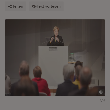
Teilen
Text vorlesen
1/4
Di
fe