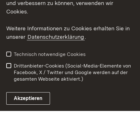
Social Wall
und verbessern zu können, verwenden wir
Cookies.
Youtube
Weitere Informationen zu Cookies erhalten Sie in
Zum 
unserer
Datenschutzerklärung
.
Kontakt
Datenschutz
Erklärung zur
Benutzungshinweise
Technisch notwendige Cookies
Barrierefreiheit
Drittanbieter-Cookies (Social-Media-Elemente von
Impressum
Cookies
Facebook, X / Twitter und Google werden auf der
gesamten Webseite aktiviert.)
Akzeptieren
Link zum Landesportal