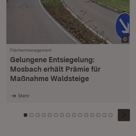
Flächenmanagement
Gelungene Entsiegelung:
Mosbach erhält Prämie für
Maßnahme Waldsteige
Mehr
Zu Kachel: 0
Zu Kachel: 1
Zu Kachel: 2
Zu Kachel: 3
Zu Kachel: 4
Zu Kachel: 5
Zu Kachel: 6
Zu Kachel: 7
Zu Kachel: 8
Zu Kachel: 9
Zu Kachel: 10
Zu Kachel: 11
Zu Kachel: 12
Zu Kachel: 1
Zu Kachel