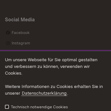
Social Media
Facebook
Instagram
LinkedIn
Um unsere Webseite für Sie optimal gestalten
Social Wall
und verbessern zu können, verwenden wir
Cookies.
Youtube
Weitere Informationen zu Cookies erhalten Sie in
Zum 
unserer
Datenschutzerklärung
.
Kontakt
Datenschutz
Erklärung zur
Benutzungshinweise
Technisch notwendige Cookies
Barrierefreiheit