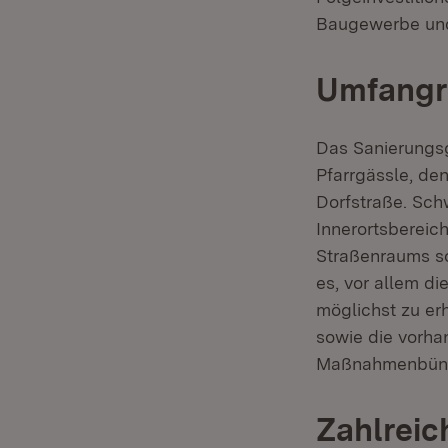
Baugewerbe un
Umfangr
Das Sanierungsg
Pfarrgässle, d
Dorfstraße. Sc
Innerortsbereic
Straßenraums so
es, vor allem d
möglichst zu er
sowie die vorh
Maßnahmenbünde
Zahlreic