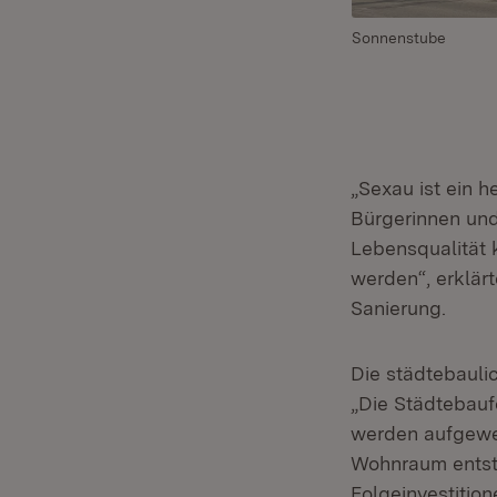
Sonnenstube
„Sexau ist ein h
Bürgerinnen und
Lebensqualität 
werden“, erklär
Sanierung.
Die städtebauli
„Die Städtebauf
werden aufgewer
Wohnraum entste
Folgeinvestitio