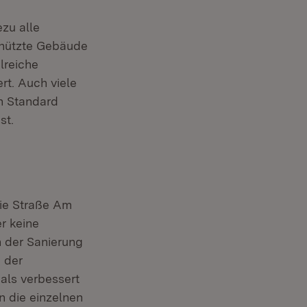
zu alle
chützte Gebäude
lreiche
t. Auch viele
n Standard
st.
die Straße Am
r keine
 der Sanierung
 der
als verbessert
n die einzelnen