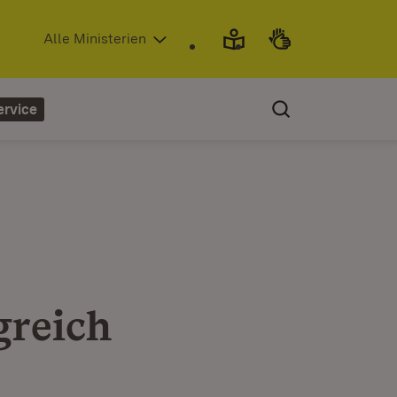
(Öffnet in neuem Fenster)
Alle Ministerien
ervice
greich