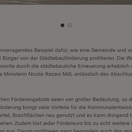
Zu Kachel: 0
Zu Kachel: 1
ervorragendes Beispiel dafür, wie eine Gemeinde und vo
 Bürger von der Städtebauförderung profitieren. Die 
konnte durch die städtebauliche Erneuerung erheblich 
te Ministerin Nicole Razavi MdL anlässlich des Abschlu
chen Förderangebote seien von großer Bedeutung, so di
örderung bringt viele Vorteile für die Kommunalentwick
tet, Brachflächen neu genutzt und es kann dringend b
hen. Zudem löst jeder Fördereuro bis zu acht weitere 
nen aus. Davon profitieren ganz besonders auch das reg