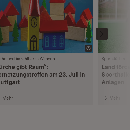
rche und bezahlbares Wohnen
Sportstätten
Kirche gibt Raum“:
Land förde
ernetzungstreffen am 23. Juli in
Sporthalle
tuttgart
Anlagen
Mehr
Mehr