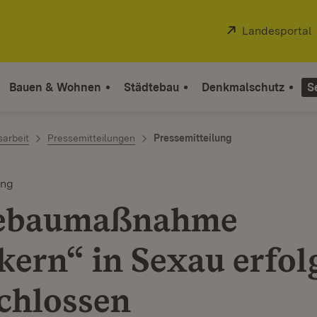
Extern:
Landesportal
Bauen & Wohnen
Städtebau
Denkmalschutz
S
sarbeit
Pressemitteilungen
Pressemitteilung
ung
tebaumaßnahme
kern“ in Sexau erfol
chlossen