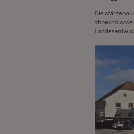
Die städtebau
abgeschlossen.
Landesentwick