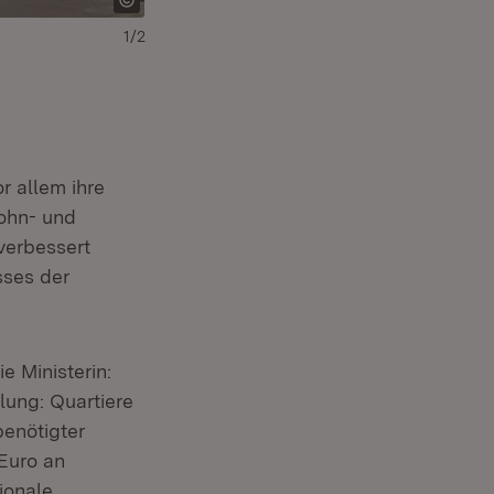
1/2
Rathaus
r allem ihre
Wohn- und
verbessert
sses der
e Ministerin:
lung: Quartiere
enötigter
Euro an
ionale