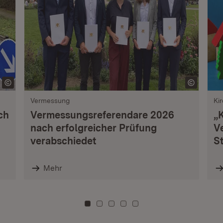
Vermessung
Ki
ch
Vermessungsreferendare 2026
„
nach erfolgreicher Prüfung
V
verabschiedet
S
Mehr
Zu Kachel: 0
Zu Kachel: 3
Zu Kachel: 6
Zu Kachel: 9
Zu Kachel: 12