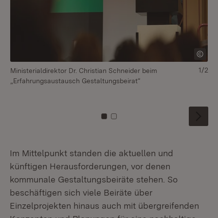
1/2
Ministerialdirektor Dr. Christian Schneider beim
Im
„Erfahrungsaustausch Gestaltungsbeirat“
un
Ge
Zu Kachel: 0
Zu Kachel: 1
Im Mittelpunkt standen die aktuellen und
künftigen Herausforderungen, vor denen
kommunale Gestaltungsbeiräte stehen. So
beschäftigen sich viele Beiräte über
Einzelprojekten hinaus auch mit übergreifenden