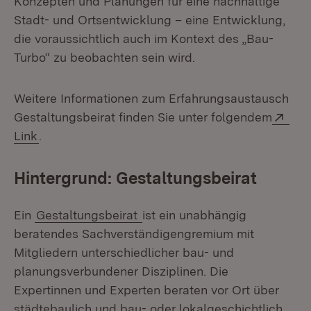
Konzepten und Planungen für eine nachhaltige
Stadt- und Ortsentwicklung – eine Entwicklung,
die voraussichtlich auch im Kontext des „Bau-
Turbo“ zu beobachten sein wird.
Weitere Informationen zum Erfahrungsaustausch
Ext
Gestaltungsbeirat finden Sie unter folgendem
(Öffnet in neuem Fenster)
Link
.
Hintergrund: Gestaltungsbeirat
Ein
Gestaltungsbeirat
ist ein unabhängig
beratendes Sachverständigengremium mit
Mitgliedern unterschiedlicher bau- und
planungsverbundener Disziplinen. Die
Expertinnen und Experten beraten vor Ort über
städtebaulich und bau- oder lokalgeschichtlich