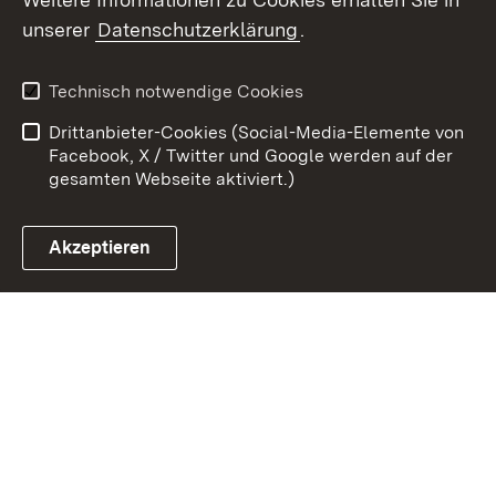
Zum 
unserer
Datenschutzerklärung
.
Kontakt
Datenschutz
Erklärung zur
Benutzungshinweise
Technisch notwendige Cookies
Barrierefreiheit
Drittanbieter-Cookies (Social-Media-Elemente von
Impressum
Cookies
Facebook, X / Twitter und Google werden auf der
gesamten Webseite aktiviert.)
Akzeptieren
Link zum Landesportal