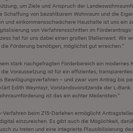
stützung, um Ziele und Anspruch der Landeswohnraumf
ie Schaffung von bezahlbarem Wohnraum und die Eige
ien und einkommensschwächere Haushalte ist uns ein z
gitalisierung von Verfahrensschritten im Förderantrags
zess hat für uns dabei einen großen Stellenwert. Wir w
 die Förderung benötigen, möglichst gut erreichen.“
inem stark nachgefragten Förderbereich ein modernes K
die Voraussetzung ist für ein effizientes, transparente
s Bewilligungsverfahren – und zwar vom Antrag bis per
klärt Edith Weymayr, Vorstandsvorsitzende der L‑Bank. 
hnraumförderung ist das ein echter Meilenstein.“
-Verfahren beim Z15-Darlehen ermöglicht Antragstellen
digital einzureichen. Es gibt auch die Möglichkeit, darü
sch zu treten und eine integrierte Plausibilisierung de