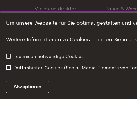
Ministerialdirektor
Bauen & Woh
Organisation und Aufgaben
Städtebau
Um unsere Webseite für Sie optimal gestalten und v
Denkmalschu
Weitere Informationen zu Cookies erhalten Sie in un
Technisch notwendige Cookies
Drittanbieter-Cookies (Social-Media-Elemente von Fac
Link zum Landesportal
Akzeptieren