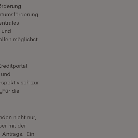
örderung
ntumsförderung
entrales
- und
ollen möglichst
reditportal
s und
spektivisch zur
„Für die
den nicht nur,
ber mit der
s Antrags. Ein