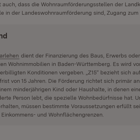
ist auch, dass die Wohnraumförderungsstellen der Landkr
lle in der Landeswohnraumförderung sind, Zugang zum 
nd
:
(Öffnet in neuem Fenster)
arlehen
dient der Finanzierung des Baus, Erwerbs od
ten Wohnimmobilien in Baden-Württemberg. Es wird vo
verbilligten Konditionen vergeben. „Z15“ bezieht sich au
rist von 15 Jahren. Die Förderung richtet sich primär an
inem minderjährigen Kind oder Haushalte, in denen ein
rte Person lebt, die spezielle Wohnbedürfnisse hat. 
rhalten, müssen bestimmte Voraussetzungen erfüllt sei
 Einkommens- und Wohnflächengrenzen.