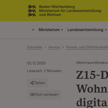
Zum Inhalt springen
Link zur Startseite
Ministerium
Landesentwicklung
Startseite
Service
Presse- und Öffentlichkeit
Wohnraumförder
02.12.2025
Z15-D
Lesezeit: 2 Minuten
Teilen
Wohnr
Text vorlesen
digit