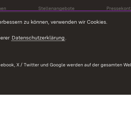
nen
Stellenangebote
Pressekont
Kontakt
Mediathek
erbessern zu können, verwenden wir Cookies.
tz
Anfahrt
serer
Datenschutzerklärung
.
ebook, X / Twitter und Google werden auf der gesamten Webs
Kontakt
Datenschutz
Erklärung zur Barrierefreiheit