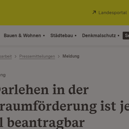
Extern:
Landesportal
Bauen & Wohnen
Städtebau
Denkmalschutz
S
sarbeit
Pressemitteilungen
Meldung
ung
arlehen in der
aumförderung ist je
al beantragbar