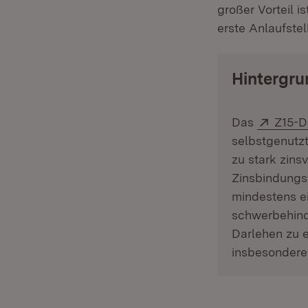
großer Vorteil 
erste Anlaufste
Hintergru
Extern
Das
Z15-D
selbstgenutz
zu stark zins
Zinsbindungsf
mindestens e
schwerbehinde
Darlehen zu e
insbesondere