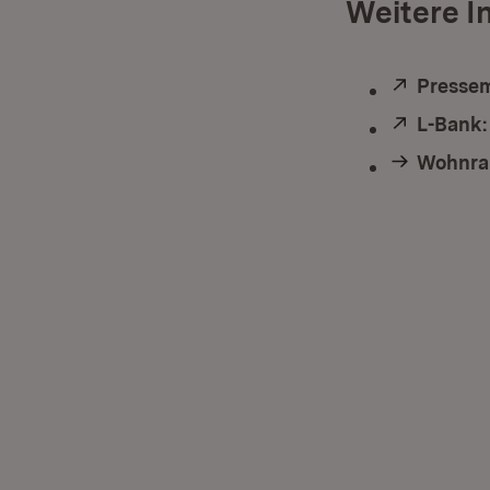
Weitere I
Extern:
Pressem
Extern:
L-Bank:
Wohnra