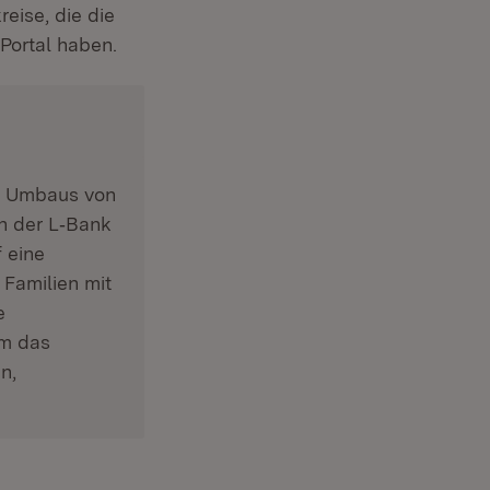
eise, die die
Portal haben.
er Umbaus von
n der L‑Bank
f eine
 Familien mit
e
Um das
n,