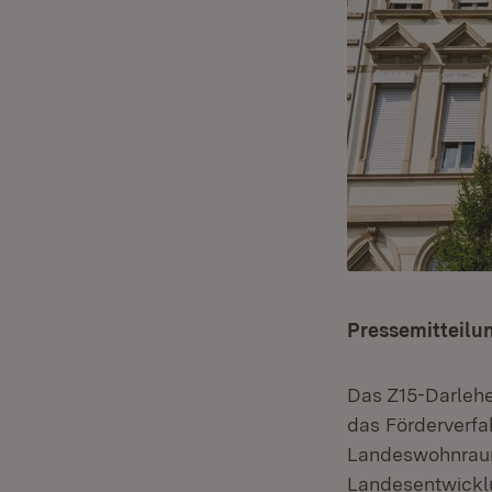
Pressemitteilu
Das Z15-Darlehe
das Förderverf
Landeswohnraumf
Landesentwicklu