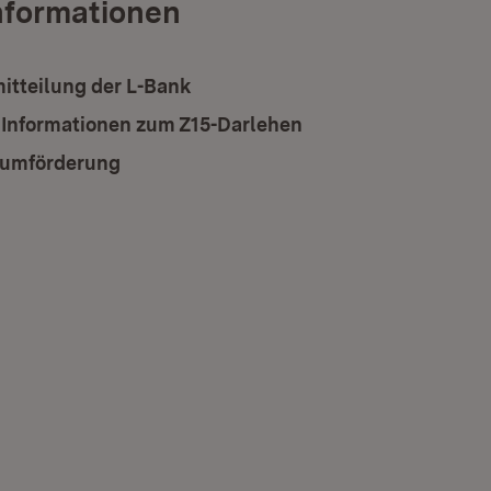
nformationen
itteilung der L-Bank
(Öffnet in neuem Fenster)
 Informationen zum Z15-Darlehen
(Öffnet in neuem Fe
umförderung