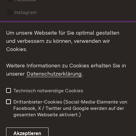
Instagram
LinkedIn
Um unsere Webseite für Sie optimal gestalten
Social Wall
und verbessern zu können, verwenden wir
Cookies.
Youtube
Weitere Informationen zu Cookies erhalten Sie in
Zum 
unserer
Datenschutzerklärung
.
Kontakt
Datenschutz
Erklärung zur
Benutzungshinweise
Technisch notwendige Cookies
Barrierefreiheit
Drittanbieter-Cookies (Social-Media-Elemente von
Impressum
Cookies
Facebook, X / Twitter und Google werden auf der
gesamten Webseite aktiviert.)
Akzeptieren