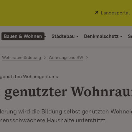
Extern:
Landesportal
Bauen & Wohnen
Städtebau
Denkmalschutz
S
Wohnraumförderung
Wohnungsbau BW
 genutzten Wohneigentums
t genutzter Wohnra
rderung wird die Bildung selbst genutzten Wohne
ensschwächere Haushalte unterstützt.