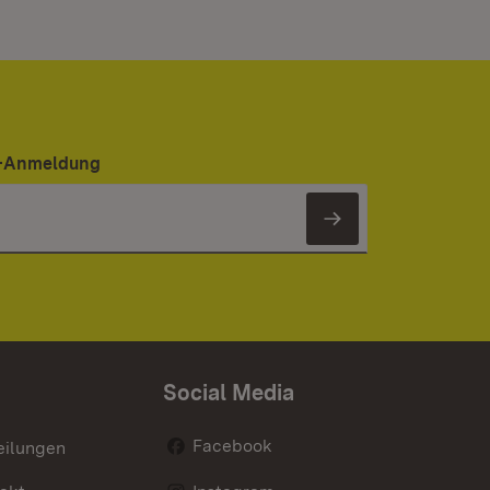
er-Anmeldung
Newsletter 
Social Media
Facebook
eilungen