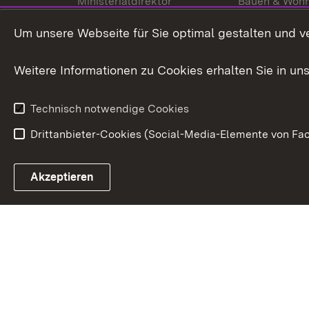
Ministerialdirektor
Bauen & Woh
Organisation und Aufgaben
Städtebau
Um unsere Webseite für Sie optimal gestalten und v
Denkmalschu
Weitere Informationen zu Cookies erhalten Sie in un
Technisch notwendige Cookies
Drittanbieter-Cookies (Social-Media-Elemente von Fac
Link zum Landesportal
Akzeptieren