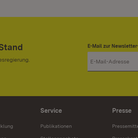
 Stand
E-Mail zur Newslett
esregierung.
Service
Presse
cklung
Publikationen
Pressemitt