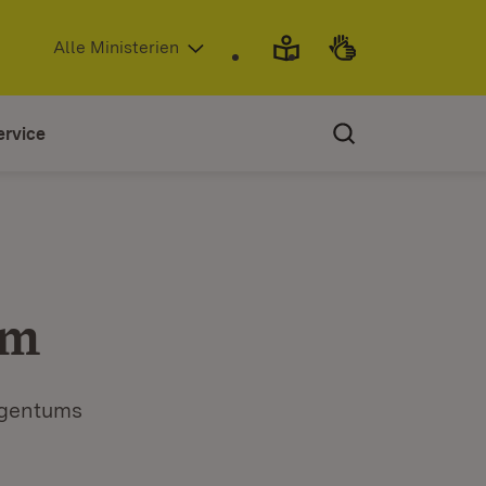
(Öffnet in neuem Fenster)
Alle Ministerien
ervice
um
igentums