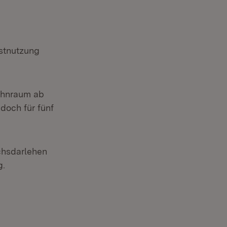
bstnutzung
ohnraum ab
doch für fünf
chsdarlehen
g.