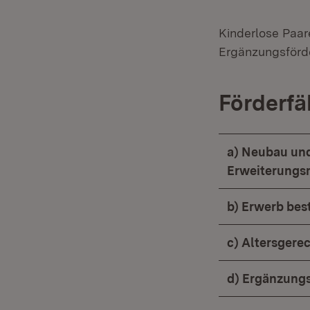
Kinderlose Paa
Ergänzungsförd
Förderf
a) Neubau un
Erweiterung
b) Erwerb be
c) Altersgere
d) Ergänzung