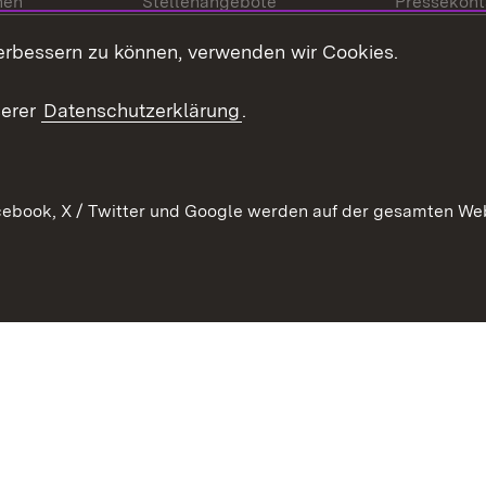
nen
Stellenangebote
Pressekont
Kontakt
Mediathek
erbessern zu können, verwenden wir Cookies.
tz
Anfahrt
serer
Datenschutzerklärung
.
ebook, X / Twitter und Google werden auf der gesamten Webs
Kontakt
Datenschutz
Erklärung zur Barrierefreiheit