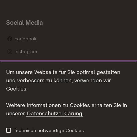
Social Media
Facebook
Instagram
LinkedIn
Um unsere Webseite für Sie optimal gestalten
Social Wall
und verbessern zu können, verwenden wir
Cookies.
Youtube
Weitere Informationen zu Cookies erhalten Sie in
Zum 
unserer
Datenschutzerklärung
.
Kontakt
Datenschutz
Erklärung zur
Benutzungshinweise
Technisch notwendige Cookies
Barrierefreiheit