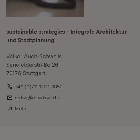
sustainable strategies – Integrale Architektur
und Stadtplanung
Volker Auch-Schwelk
Senefelderstraße 26
70176 Stuttgart
Telefon:
+49 (0)711 1200-6850
E-Mail:
nbbw@mlw.bwl.de
Extern:
Mehr
(Öffnet in neuem Fenster)