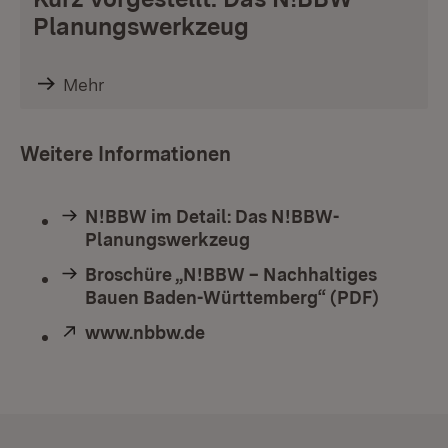
Planungswerkzeug
Mehr
Weitere Informationen
N!BBW im Detail: Das N!BBW-
Planungswerkzeug
Broschüre „N!BBW – Nachhaltiges
Bauen Baden-Württemberg“ (PDF)
Extern:
www.nbbw.de
(Öffnet in neuem Fenster)