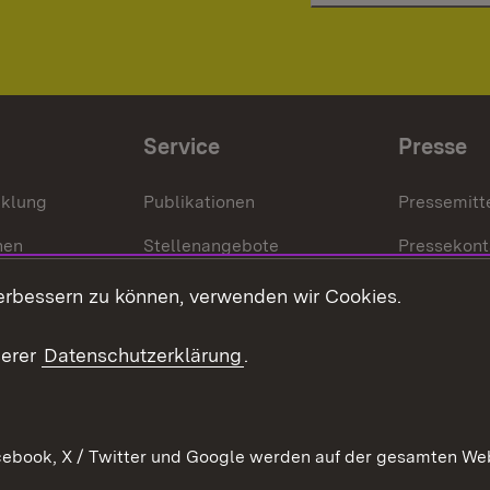
Service
Presse
cklung
Publikationen
Pressemitt
nen
Stellenangebote
Pressekont
Kontakt
Mediathek
erbessern zu können, verwenden wir Cookies.
tz
Anfahrt
serer
Datenschutzerklärung
.
ebook, X / Twitter und Google werden auf der gesamten Webs