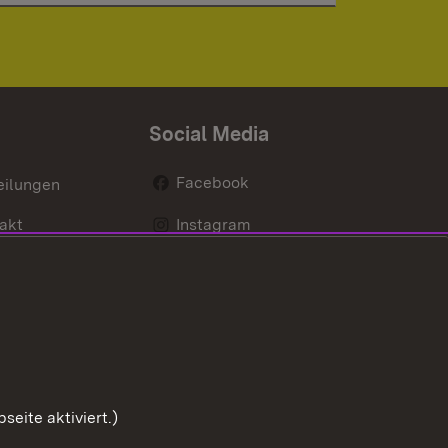
Social Media
Facebook
eilungen
akt
Instagram
LinkedIn
Social Wall
Youtube
eite aktiviert.)
Zum Sei