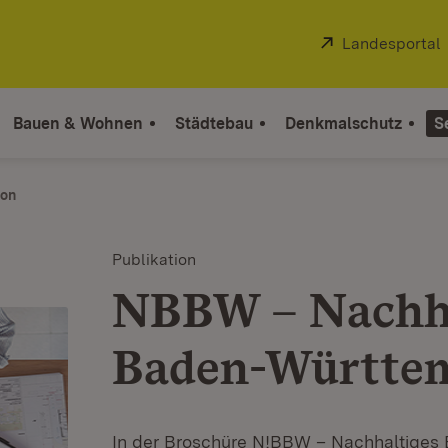
Extern:
Landesportal
Bauen & Wohnen
Städtebau
Denkmalschutz
S
ion
Publikation
NBBW – Nachha
Baden-Württe
In der Broschüre N!BBW – Nachhaltiges