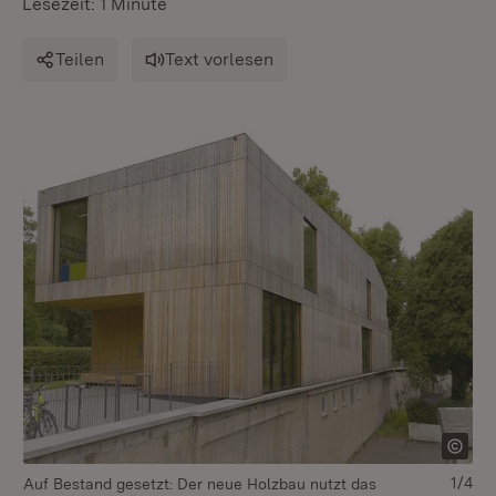
Lesezeit: 1 Minute
Teilen
Text vorlesen
1/4
Auf Bestand gesetzt: Der neue Holzbau nutzt das
Fü