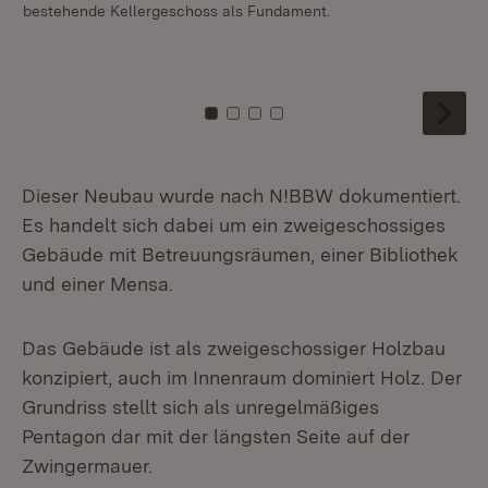
bestehende Kellergeschoss als Fundament.
Lä
ve
Zu Kachel: 0
Zu Kachel: 1
Zu Kachel: 2
Zu Kachel: 3
Dieser Neubau wurde nach N!BBW dokumentiert.
Es handelt sich dabei um ein zweigeschossiges
Gebäude mit Betreuungsräumen, einer Bibliothek
und einer Mensa.
Das Gebäude ist als zweigeschossiger Holzbau
konzipiert, auch im Innenraum dominiert Holz. Der
Grundriss stellt sich als unregelmäßiges
Pentagon dar mit der längsten Seite auf der
Zwingermauer.