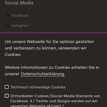
Social Media
Facebook
Instagram
LinkedIn
Um unsere Webseite für Sie optimal gestalten
Social Wall
und verbessern zu können, verwenden wir
Cookies.
Youtube
Weitere Informationen zu Cookies erhalten Sie in
Zum 
unserer
Datenschutzerklärung
.
Kontakt
Datenschutz
Erklärung zur
Benutzungshinweise
Technisch notwendige Cookies
Barrierefreiheit
Drittanbieter-Cookies (Social-Media-Elemente von
Impressum
Cookies
Facebook, X / Twitter und Google werden auf der
gesamten Webseite aktiviert.)