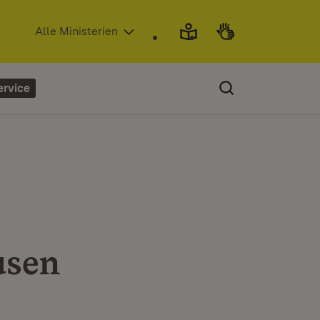
(Öffnet in neuem Fenster)
Alle Ministerien
ervice
usen