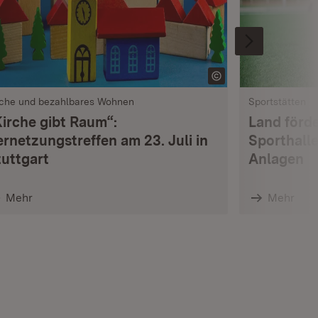
rche und bezahlbares Wohnen
Sportstätten
Kirche gibt Raum“:
Land förde
ernetzungstreffen am 23. Juli in
Sporthalle
tuttgart
Anlagen
Mehr
Mehr