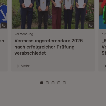
Vermessung
Ki
ch
Vermessungsreferendare 2026
„
nach erfolgreicher Prüfung
V
verabschiedet
S
Mehr
Zu Kachel: 0
Zu Kachel: 3
Zu Kachel: 6
Zu Kachel: 9
Zu Kachel: 12