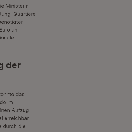
e Ministerin:
lung: Quartiere
enötigter
Euro an
ionale
g der
konnte das
ude im
inen Aufzug
i erreichbar.
e durch die