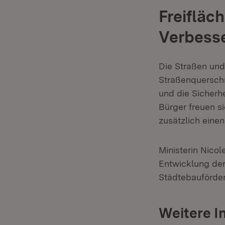
Freifläc
Verbess
Die Straßen und
Straßenquerschn
und die Sicherh
Bürger freuen s
zusätzlich einen
Ministerin Nico
Entwicklung der
Städtebauförderm
Weitere I