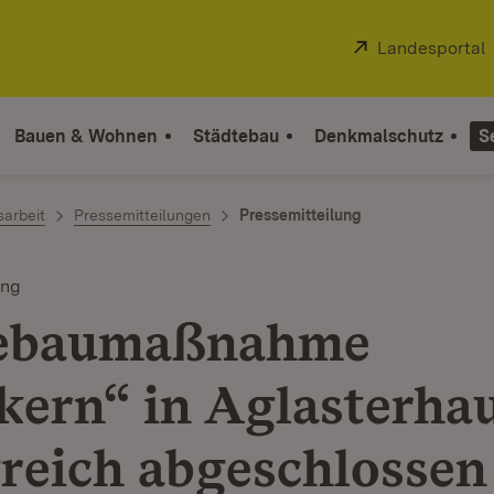
Extern:
Landesportal
Bauen & Wohnen
Städtebau
Denkmalschutz
S
sarbeit
Pressemitteilungen
Pressemitteilung
ung
tebaumaßnahme
kern“ in Aglasterha
greich abgeschlossen