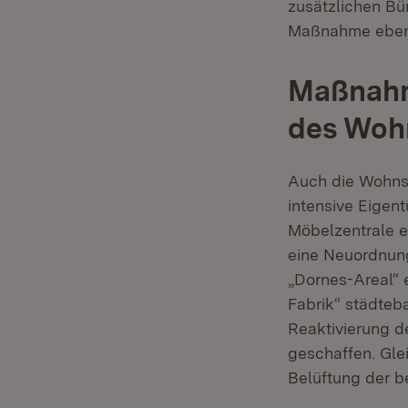
zusätzlichen Bü
Maßnahme ebenf
Maßnahm
des Woh
Auch die Wohnsi
intensive Eigen
Möbelzentrale e
eine Neuordnun
„Dornes-Areal“ 
Fabrik“ städteb
Reaktivierung d
geschaffen. Gle
Belüftung der b