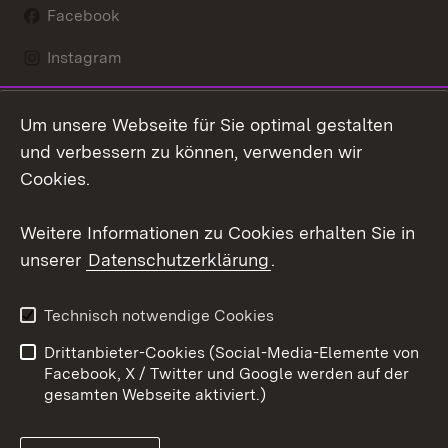
Facebook
Instagram
LinkedIn
Um unsere Webseite für Sie optimal gestalten
Social Wall
und verbessern zu können, verwenden wir
Cookies.
Youtube
Weitere Informationen zu Cookies erhalten Sie in
Zum 
unserer
Datenschutzerklärung
.
Kontakt
Datenschutz
Erklärung zur
Benutzungshinweise
Technisch notwendige Cookies
Barrierefreiheit
Drittanbieter-Cookies (Social-Media-Elemente von
Impressum
Cookies
Facebook, X / Twitter und Google werden auf der
gesamten Webseite aktiviert.)