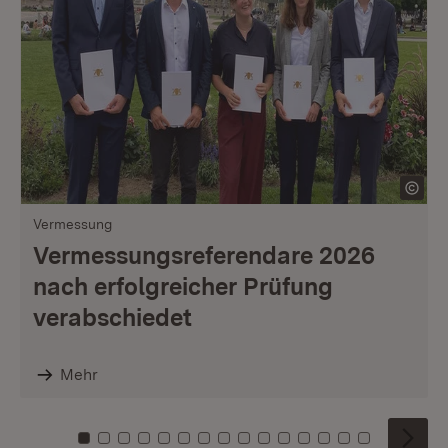
Vermessung
Vermessungsreferendare 2026
nach erfolgreicher Prüfung
verabschiedet
Mehr
Zu Kachel: 0
Zu Kachel: 1
Zu Kachel: 2
Zu Kachel: 3
Zu Kachel: 4
Zu Kachel: 5
Zu Kachel: 6
Zu Kachel: 7
Zu Kachel: 8
Zu Kachel: 9
Zu Kachel: 10
Zu Kachel: 11
Zu Kachel: 12
Zu Kachel: 1
Zu Kachel