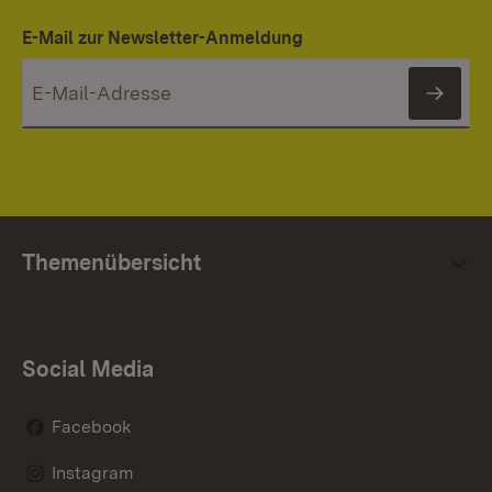
E-Mail zur Newsletter-Anmeldung
News
Themenübersicht
Social Media
Facebook
Instagram