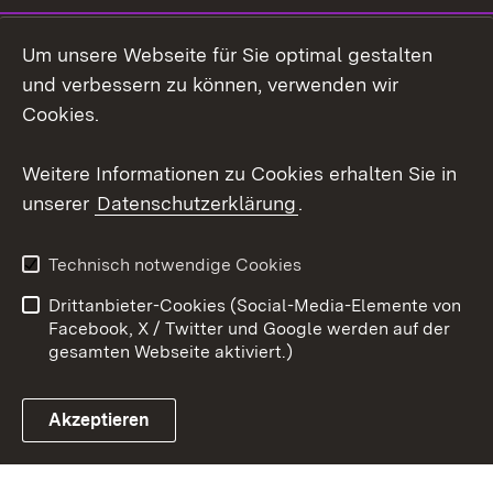
LinkedIn
Um unsere Webseite für Sie optimal gestalten
Social Wall
und verbessern zu können, verwenden wir
Cookies.
Youtube
Weitere Informationen zu Cookies erhalten Sie in
Zum 
unserer
Datenschutzerklärung
.
Kontakt
Datenschutz
Erklärung zur
Benutzungshinweise
Technisch notwendige Cookies
Barrierefreiheit
Drittanbieter-Cookies (Social-Media-Elemente von
Impressum
Cookies
Facebook, X / Twitter und Google werden auf der
gesamten Webseite aktiviert.)
Akzeptieren
Link zum Landesportal