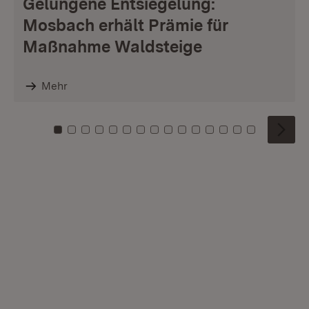
Gelungene Entsiegelung:
Mosbach erhält Prämie für
Maßnahme Waldsteige
Mehr
Zu Kachel: 0
Zu Kachel: 1
Zu Kachel: 2
Zu Kachel: 3
Zu Kachel: 4
Zu Kachel: 5
Zu Kachel: 6
Zu Kachel: 7
Zu Kachel: 8
Zu Kachel: 9
Zu Kachel: 10
Zu Kachel: 11
Zu Kachel: 12
Zu Kachel: 1
Zu Kachel