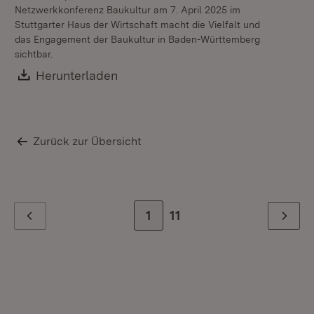
Netzwerkkonferenz Baukultur am 7. April 2025 im
Stuttgarter Haus der Wirtschaft macht die Vielfalt und
das Engagement der Baukultur in Baden-Württemberg
sichtbar.
Download:
Herunterladen
(Öffnet in neuem Fenster)
Zurück zur Übersicht
Zur Seite
1
Zur letzten Seite
11
Zurück
Weiter