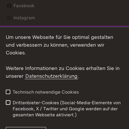
Facebook
Instagram
LinkedIn
Um unsere Webseite für Sie optimal gestalten
Social Wall
und verbessern zu können, verwenden wir
Cookies.
Youtube
Weitere Informationen zu Cookies erhalten Sie in
Zum 
unserer
Datenschutzerklärung
.
Kontakt
Datenschutz
Erklärung zur
Benutzungshinweise
Technisch notwendige Cookies
Barrierefreiheit
Drittanbieter-Cookies (Social-Media-Elemente von
Impressum
Cookies
Facebook, X / Twitter und Google werden auf der
gesamten Webseite aktiviert.)