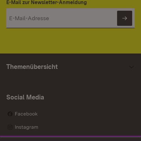
E-Mail zur Newsletter-Anmeldung
News
Themenübersicht
Social Media
Facebook
Instagram
LinkedIn