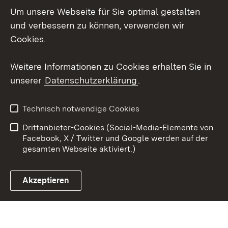
Um unsere Webseite für Sie optimal gestalten
Social Wall
und verbessern zu können, verwenden wir
Cookies.
Youtube
Weitere Informationen zu Cookies erhalten Sie in
Zum 
unserer
Datenschutzerklärung
.
Kontakt
Datenschutz
Erklärung zur
Benutzungshinweise
Technisch notwendige Cookies
Barrierefreiheit
Drittanbieter-Cookies (Social-Media-Elemente von
Impressum
Cookies
Facebook, X / Twitter und Google werden auf der
gesamten Webseite aktiviert.)
Akzeptieren
Link zum Landesportal