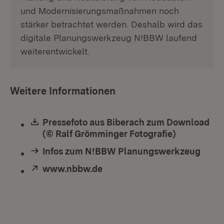
und Modernisierungsmaßnahmen noch
stärker betrachtet werden. Deshalb wird das
digitale Planungswerkzeug N!BBW laufend
weiterentwickelt.
Weitere Informationen
Download:
Pressefoto aus Biberach zum Download
(© Ralf Grömminger Fotografie)
(Öffnet in 
Infos zum N!BBW Planungswerkzeug
Extern:
www.nbbw.de
(Öffnet in neuem Fenster)