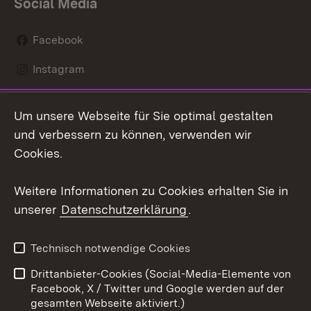
Social Media
Facebook
Instagram
LinkedIn
Um unsere Webseite für Sie optimal gestalten
Social Wall
und verbessern zu können, verwenden wir
Cookies.
Youtube
Weitere Informationen zu Cookies erhalten Sie in
Zum 
unserer
Datenschutzerklärung
.
Kontakt
Datenschutz
Erklärung zur
Benutzungshinweise
Technisch notwendige Cookies
Barrierefreiheit
Drittanbieter-Cookies (Social-Media-Elemente von
Impressum
Cookies
Facebook, X / Twitter und Google werden auf der
gesamten Webseite aktiviert.)