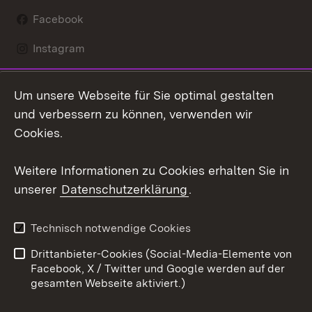
Facebook
Instagram
LinkedIn
Um unsere Webseite für Sie optimal gestalten
Social Wall
und verbessern zu können, verwenden wir
Cookies.
Youtube
Weitere Informationen zu Cookies erhalten Sie in
Zum 
unserer
Datenschutzerklärung
.
Kontakt
Datenschutz
Erklärung zur
Benutzungshinweise
Technisch notwendige Cookies
Barrierefreiheit
Drittanbieter-Cookies (Social-Media-Elemente von
Impressum
Cookies
Facebook, X / Twitter und Google werden auf der
gesamten Webseite aktiviert.)