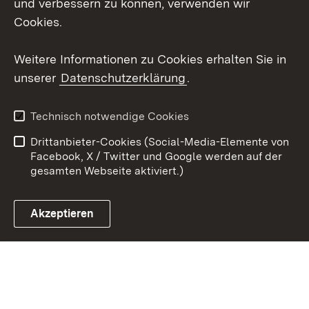
und verbessern zu können, verwenden wir
Cookies.
Youtube
Weitere Informationen zu Cookies erhalten Sie in
Zum 
unserer
Datenschutzerklärung
.
Kontakt
Datenschutz
Erklärung zur
Benutzungshinweise
Technisch notwendige Cookies
Barrierefreiheit
Drittanbieter-Cookies (Social-Media-Elemente von
Impressum
Cookies
Facebook, X / Twitter und Google werden auf der
gesamten Webseite aktiviert.)
Akzeptieren
Link zum Landesportal