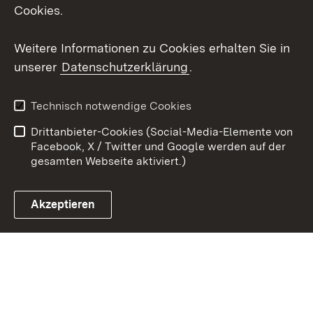
Cookies.
Youtube
Weitere Informationen zu Cookies erhalten Sie in
Zum 
unserer
Datenschutzerklärung
.
Kontakt
Datenschutz
Erklärung zur
Benutzungshinweise
Technisch notwendige Cookies
Barrierefreiheit
Drittanbieter-Cookies (Social-Media-Elemente von
Impressum
Cookies
Facebook, X / Twitter und Google werden auf der
gesamten Webseite aktiviert.)
Akzeptieren
Link zum Landesportal