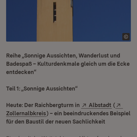
Reihe „Sonnige Aussichten, Wanderlust und
Badespaß – Kulturdenkmale gleich um die Ecke
entdecken“
Teil 1: „Sonnige Aussichten“
Extern:
(Öffnet i
Exter
Heute: Der Raichbergturm in
Albstadt
(
(Öffnet in neuem Fenster)
Zollernalbkreis
) – ein beeindruckendes Beispiel
für den Baustil der neuen Sachlichkeit