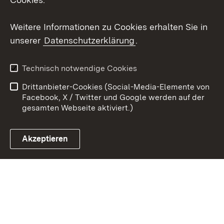
Youtube
Weitere Informationen zu Cookies erhalten Sie in
Zum 
unserer
Datenschutzerklärung
.
Kontakt
Datenschutz
Erklärung zur
Benutzungshinweise
Technisch notwendige Cookies
Barrierefreiheit
Drittanbieter-Cookies (Social-Media-Elemente von
Impressum
Cookies
Facebook, X / Twitter und Google werden auf der
gesamten Webseite aktiviert.)
Akzeptieren
Link zum Landesportal