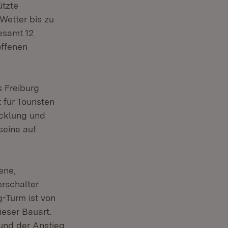
ützte
Wetter bis zu
esamt 12
offenen
s Freiburg
 für Touristen
icklung und
seine auf
ene,
erschalter
-Turm ist von
eser Bauart.
und der Anstieg