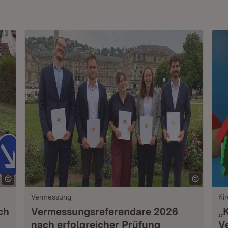
Vermessung
Ki
ch
Vermessungsreferendare 2026
„
nach erfolgreicher Prüfung
V