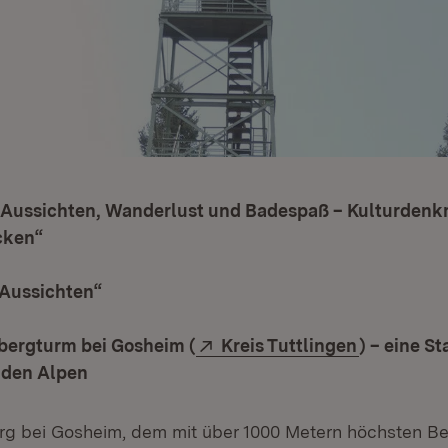
 Aussichten, Wanderlust und Badespaß – Kulturdenk
cken“
e Aussichten“
Extern:
(Öffnet in
bergturm bei Gosheim (
Kreis Tuttlingen
) – eine S
u den Alpen
g bei Gosheim, dem mit über 1000 Metern höchsten Be