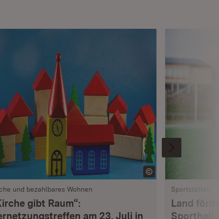
rche und bezahlbares Wohnen
Sportstätten
Kirche gibt Raum“:
Land förde
ernetzungstreffen am 23. Juli in
Sporthalle