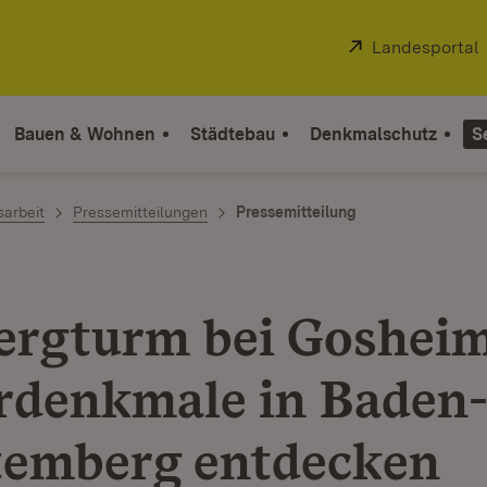
Extern:
Landesportal
Bauen & Wohnen
Städtebau
Denkmalschutz
S
sarbeit
Pressemitteilungen
Pressemitteilung
rgturm bei Gosheim
rdenkmale in Baden
emberg entdecken