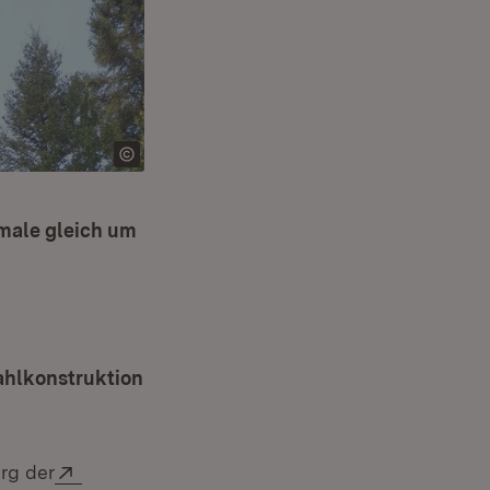
male gleich um
 neuem Fenster)
tahlkonstruktion
Extern:
rg der