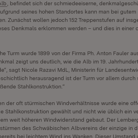
(Öffnet in neuem Fenster)
Alb
, befindet sich der schmiedeeiserne, denkmalgesch
fgrund seines hohen Standortes kann man bei gutem 
en. Zunächst wollen jedoch 152 Treppenstufen auf insg
eses Denkmals erklommen werden – und dies in einer 
he Turm wurde 1899 von der Firma Ph. Anton Fauler au
kmal zeigt uns deutlich, wie die Alb im 19. Jahrhundert
de“, sagt Nicole Razavi MdL, Ministerin für Landesentw
chichtlich herausragend ist der Turm vor allem durch 
ßende Stahlkonstruktion.“
n der oft stürmischen Windverhältnisse wurde eine off
e Stahlkonstruktion gewählt und nicht wie üblich ein v
nem weit höheren Windwiderstand gebaut. Der Lemberg
stürmen des Schwäbischen Albvereins der einzige in di
bereits bei leichtem Wind ins Wanken. Dieser Umstand 