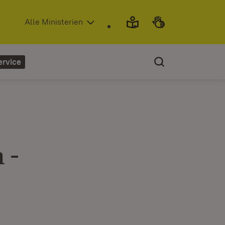
(Öffnet in neuem Fenster)
Alle Ministerien
ervice
 -
-