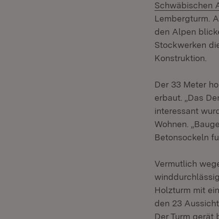
Schwäbischen 
Lembergturm. Au
den Alpen blick
Stockwerken di
Konstruktion.
Der 33 Meter ho
erbaut. „Das Den
interessant wur
Wohnen. „Bauges
Betonsockeln fu
Vermutlich wege
winddurchlässig
Holzturm mit ei
den 23 Aussicht
Der Turm gerät 