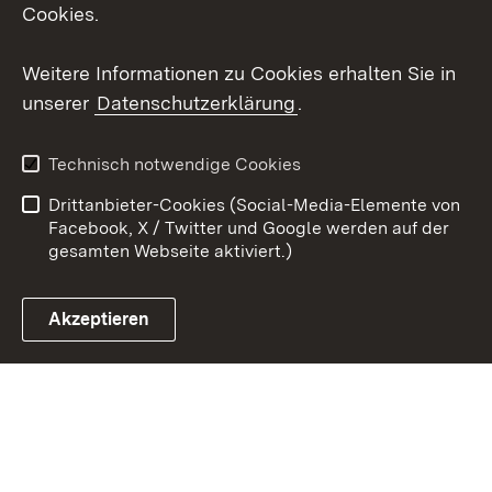
Cookies.
Youtube
Weitere Informationen zu Cookies erhalten Sie in
Zum 
unserer
Datenschutzerklärung
.
Kontakt
Datenschutz
Erklärung zur
Benutzungshinweise
Technisch notwendige Cookies
Barrierefreiheit
Drittanbieter-Cookies (Social-Media-Elemente von
Impressum
Cookies
Facebook, X / Twitter und Google werden auf der
gesamten Webseite aktiviert.)
Akzeptieren
Link zum Landesportal