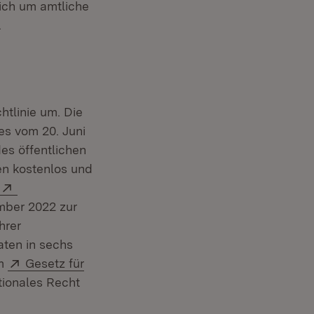
sich um amtliche
.
tlinie um. Die
s vom 20. Juni
es öffentlichen
en kostenlos und
Extern:
mber 2022 zur
hrer
ten in sechs
Extern:
em
Gesetz für
er)
ationales Recht