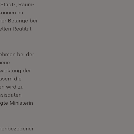
 Stadt-, Raum-
 können im
her Belange bei
llen Realität
nehmen bei der
neue
wicklung der
ssern die
en wird zu
asisdaten
gte Ministerin
onenbezogener