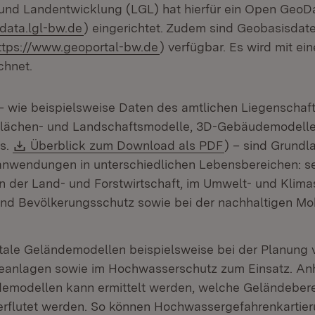
und Landentwicklung (LGL) hat hierfür ein Open GeoDa
(Öffnet in neuem Fenster)
data.lgl-bw.de
) eingerichtet. Zudem sind Geobasisdat
xtern:
(Öffnet in neuem Fenster)
ttps://www.geoportal-bw.de
) verfügbar. Es wird mit ei
chnet.
 wie beispielsweise Daten des amtlichen Liegenschaft
flächen- und Landschaftsmodelle, 3D-Gebäudemodelle,
Download:
(Öffnet in neue
(s.
Überblick zum Download als PDF
) – sind Grundl
hanwendungen in unterschiedlichen Lebensbereichen: s
in der Land- und Forstwirtschaft, im Umwelt- und Klima
nd Bevölkerungsschutz sowie bei der nachhaltigen Mobi
ale Geländemodellen beispielsweise bei der Planung
eanlagen sowie im Hochwasserschutz zum Einsatz. An
demodellen kann ermittelt werden, welche Geländebere
rflutet werden. So können Hochwassergefahrenkartie