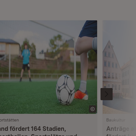
ortstätten
Baukultur
and fördert 164 Stadien,
Anträge ab