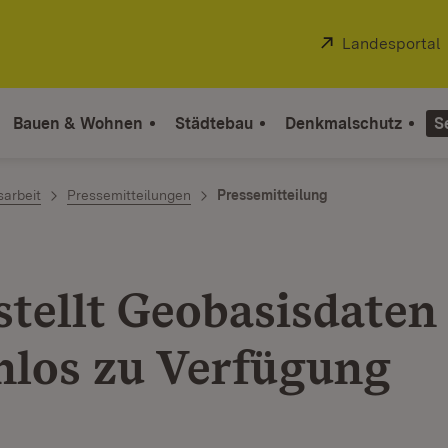
Extern:
Landesportal
Bauen & Wohnen
Städtebau
Denkmalschutz
S
sarbeit
Pressemitteilungen
Pressemitteilung
stellt Geobasisdaten
nlos zu Verfügung