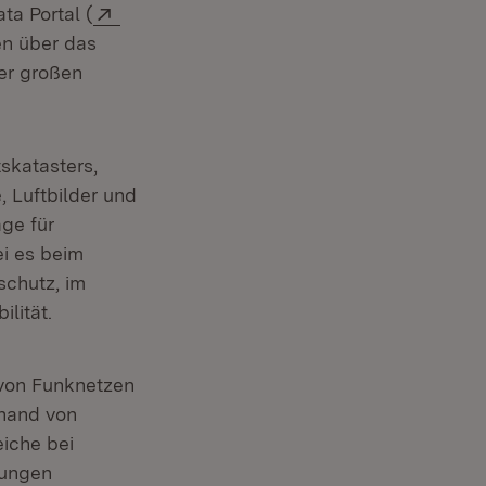
Extern:
ta Portal (
en über das
ner großen
skatasters,
 Luftbilder und
m Fenster)
age für
ei es beim
schutz, im
lität.
 von Funknetzen
hand von
iche bei
rungen