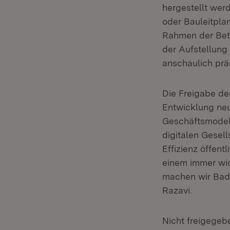
hergestellt wer
oder Bauleitpla
Rahmen der Bete
der Aufstellung
anschaulich prä
Die Freigabe de
Entwicklung neu
Geschäftsmodell
digitalen Gesel
Effizienz öffent
einem immer wic
machen wir Baden
Razavi.
Nicht freigege