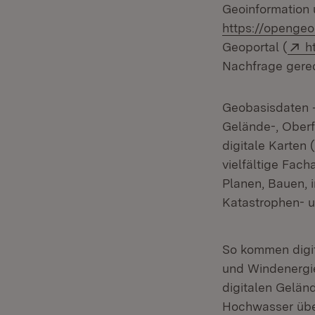
Geoinformation 
https://opengeo
E
Geoportal (
h
Nachfrage gere
Geobasisdaten –
Gelände-, Ober
digitale Karten 
vielfältige Fac
Planen, Bauen, 
Katastrophen- u
So kommen digit
und Windenergi
digitalen Gelän
Hochwasser übe