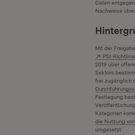
Daten entgegens
Nachweise über 
Hinterg
Mit der Freigab
Extern:
PSI-Richtlin
2019 über offen
Sektors bestimm
frei zugänglich 
Durchführungsv
Festlegung best
Veröffentlichun
Kategorien konkr
die Nutzung von
umgesetzt.