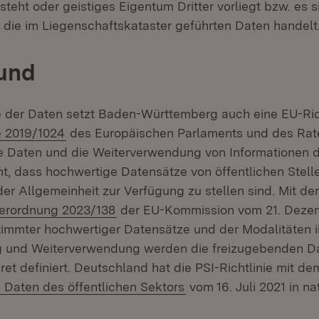
teht oder geistiges Eigentum Dritter vorliegt bzw. es 
die im Liegenschaftskataster geführten Daten handelt
rund
e der Daten setzt Baden-Württemberg auch eine EU-Rich
(Öffnet in neuem Fenster)
ie 2019/1024
des Europäischen Parlaments und des Rate
e Daten und die Weiterverwendung von Informationen d
t, dass hochwertige Datensätze von öffentlichen Stell
der Allgemeinheit zur Verfügung zu stellen sind. Mit der
(Öffnet in neuem Fenster)
erordnung 2023/138
der EU-Kommission vom 21. Deze
immter hochwertiger Datensätze und der Modalitäten i
g und Weiterverwendung werden die freizugebenden Da
et definiert. Deutschland hat die PSI-Richtlinie mit d
(Öffnet in neuem Fenst
 Daten des öffentlichen Sektors
vom 16. Juli 2021 in n