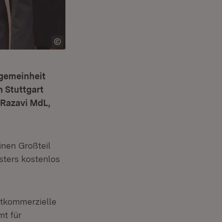
lgemeinheit
n Stuttgart
 Razavi MdL,
inen Großteil
ters kostenlos
htkommerzielle
t für