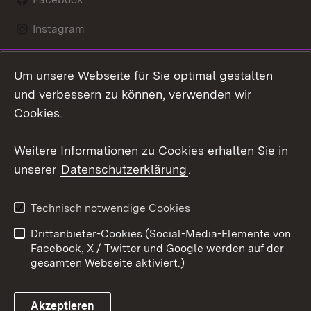
Instagram
LinkedIn
Um unsere Webseite für Sie optimal gestalten
Social Wall
und verbessern zu können, verwenden wir
Cookies.
Youtube
Weitere Informationen zu Cookies erhalten Sie in
Zum 
unserer
Datenschutzerklärung
.
Kontakt
Datenschutz
Erklärung zur
Benutzungshinweise
Technisch notwendige Cookies
Barrierefreiheit
Drittanbieter-Cookies (Social-Media-Elemente von
Impressum
Cookies
Facebook, X / Twitter und Google werden auf der
gesamten Webseite aktiviert.)
Akzeptieren