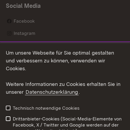
Social Media
Facebook
Instagram
LinkedIn
Um unsere Webseite für Sie optimal gestalten
Social Wall
und verbessern zu können, verwenden wir
Cookies.
Youtube
Weitere Informationen zu Cookies erhalten Sie in
Zum 
unserer
Datenschutzerklärung
.
Kontakt
Datenschutz
Erklärung zur
Benutzungshinweise
Technisch notwendige Cookies
Barrierefreiheit
Drittanbieter-Cookies (Social-Media-Elemente von
Impressum
Cookies
Facebook, X / Twitter und Google werden auf der