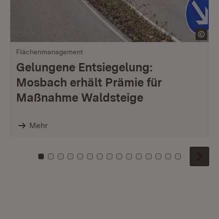
Flächenmanagement
Gelungene Entsiegelung:
Mosbach erhält Prämie für
Maßnahme Waldsteige
Mehr
Zu Kachel: 0
Zu Kachel: 1
Zu Kachel: 2
Zu Kachel: 3
Zu Kachel: 4
Zu Kachel: 5
Zu Kachel: 6
Zu Kachel: 7
Zu Kachel: 8
Zu Kachel: 9
Zu Kachel: 10
Zu Kachel: 11
Zu Kachel: 12
Zu Kachel: 1
Zu Kachel