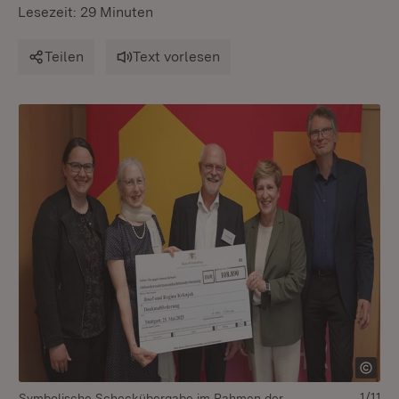
Lesezeit: 29 Minuten
Teilen
Text vorlesen
1/11
Symbolische Scheckübergabe im Rahmen der
Sy