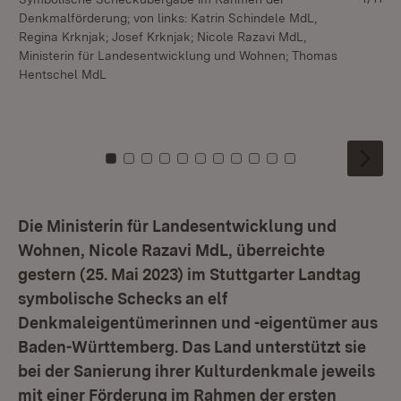
Denkmalförderung; von links: Katrin Schindele MdL,
De
Regina Krknjak; Josef Krknjak; Nicole Razavi MdL,
li
Ministerin für Landesentwicklung und Wohnen; Thomas
He
Hentschel MdL
Md
Ut
Zu Kachel: 0
Zu Kachel: 1
Zu Kachel: 2
Zu Kachel: 3
Zu Kachel: 4
Zu Kachel: 5
Zu Kachel: 6
Zu Kachel: 7
Zu Kachel: 8
Zu Kachel: 9
Zu Kachel: 10
Die Ministerin für Landesentwicklung und
Wohnen, Nicole Razavi MdL, überreichte
gestern (25. Mai 2023) im Stuttgarter Landtag
symbolische Schecks an elf
Denkmaleigentümerinnen und -eigentümer aus
Baden-Württemberg. Das Land unterstützt sie
bei der Sanierung ihrer Kulturdenkmale jeweils
mit einer Förderung im Rahmen der ersten