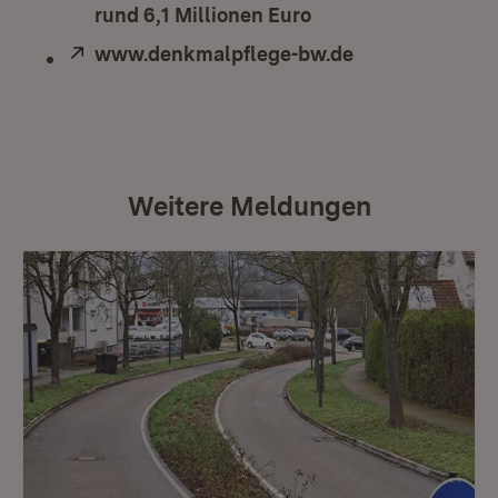
rund 6,1 Millionen Euro
Extern:
www.denkmalpflege-bw.de
(Öffnet in neu
Weitere Meldungen