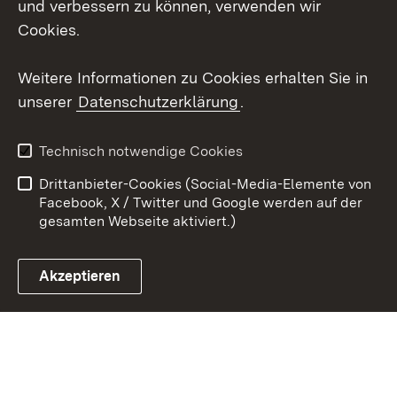
und verbessern zu können, verwenden wir
Cookies.
Youtube
Weitere Informationen zu Cookies erhalten Sie in
Zum 
unserer
Datenschutzerklärung
.
Kontakt
Datenschutz
Erklärung zur
Benutzungshinweise
Technisch notwendige Cookies
Barrierefreiheit
Drittanbieter-Cookies (Social-Media-Elemente von
Impressum
Cookies
Facebook, X / Twitter und Google werden auf der
gesamten Webseite aktiviert.)
Akzeptieren
Link zum Landesportal