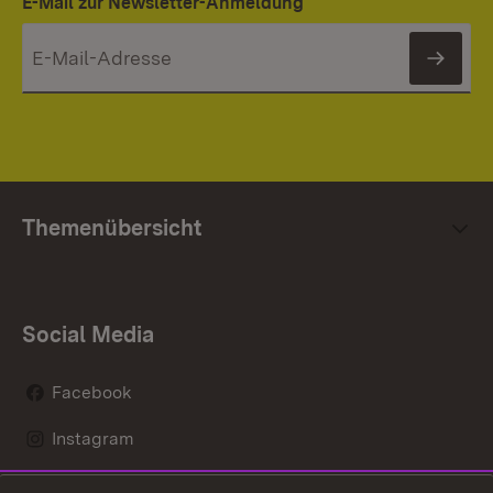
E-Mail zur Newsletter-Anmeldung
News
Themenübersicht
Social Media
Facebook
Instagram
LinkedIn