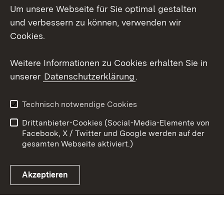
Um unsere Webseite für Sie optimal gestalten
Social Wall
und verbessern zu können, verwenden wir
Cookies.
Youtube
Weitere Informationen zu Cookies erhalten Sie in
Zum 
unserer
Datenschutzerklärung
.
Kontakt
Datenschutz
Erklärung zur
Benutzungshinweise
Technisch notwendige Cookies
Barrierefreiheit
Drittanbieter-Cookies (Social-Media-Elemente von
Impressum
Cookies
Facebook, X / Twitter und Google werden auf der
gesamten Webseite aktiviert.)
Akzeptieren
Link zum Landesportal