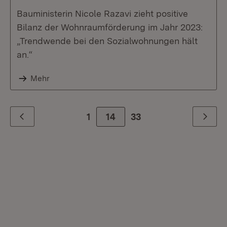
Bauministerin Nicole Razavi zieht positive
Bilanz der Wohnraumförderung im Jahr 2023:
„Trendwende bei den Sozialwohnungen hält
an.“
Mehr
1
14
Zur letzte Seite
33
Zurück
Weiter